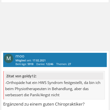
moo
M
Mitglied
seit:
17.02.2021
Beiträge:
5918
Danke:
12246
Themen:
27
Zitat von goldy12:
-Orthopäde hat ein HWS Syndrom festgestellt, da bin ich
beim Physiotherapeuten in Behandlung, aber das
verbessert die Panik/Angst nicht
Ergänzend zu einem guten Chiropraktiker?