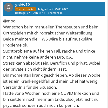
goldy12
G
•
Mitglied
seit:
25.03.2022
Beiträge:
37
Danke:
14
Themen:
15
@moo
War schon beim manuellen Therapeuten und beim
Orthopäden mit chiropraktischer Weiterbildung.
Beide meinten die HWS wäre bis auf muskuläre
Probleme ok.
Suchtprobleme auf keinen Fall, rauche und trinke
nicht, nehme keine anderen Dro. o.Ä.
Stress kann absolut sein. Beruflich und privat, wobei
der private sich nicht ändern lässt.
Bin momentan krank geschrieben. Ab dieser Woche
ist es ein Krankengeldfall und mein Chef hat wenig
Verständnis für die Situation.
Hatte vor 5 Wochen noch eine COVID Infektion und
bin seitdem noch mehr am Ende, also jetzt nicht nur
psychisch sondern auch noch körperlich.