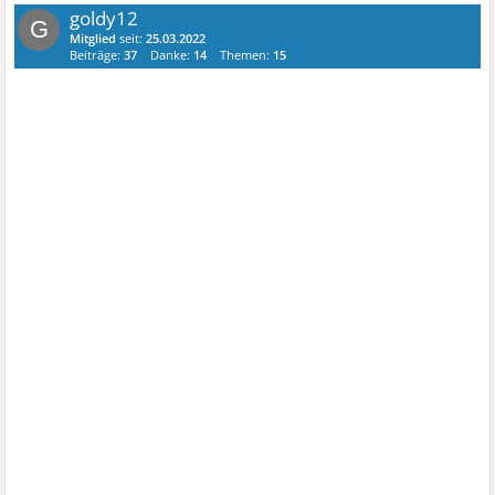
goldy12
G
Mitglied
seit:
25.03.2022
Beiträge:
37
Danke:
14
Themen:
15