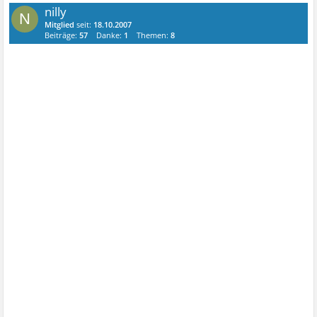
nilly
N
Mitglied
seit:
18.10.2007
Beiträge:
57
Danke:
1
Themen:
8