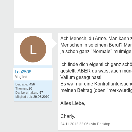
Ach Mensch, du Arme. Man kann zw
L
Menschen in so einem Beruf? Man 
ja schon ganz "Normale" mulmige
Ich finde dich eigentlich ganz sch
gestellt, ABER du warst auch mün
Lou2508
Mitglied
Valium gesagt hast!
Es war nur eine Kontrolluntersuchu
Beiträge:
456
Themen:
20
meinen Beitrag (oben "merkwürdig
Danke erhalten:
57
Mitglied seit:
29.06.2010
Alles Liebe,
Charly.
24.11.2012 22:06
•