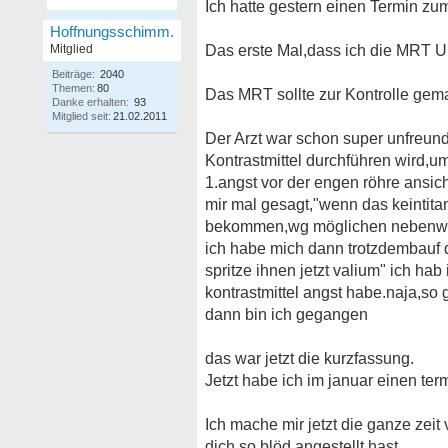
Ich hatte gestern einen Termin zu
Hoffnungsschimm.
Mitglied
Das erste Mal,dass ich die MRT U
Beiträge:
2040
Themen:
80
Das MRT sollte zur Kontrolle gem
Danke erhalten:
93
Mitglied seit:
21.02.2011
Der Arzt war schon super unfreundl
Kontrastmittel durchführen wird,u
1.angst vor der engen röhre ansic
mir mal gesagt,"wenn das keintitan
bekommen,wg möglichen nebenwirk
ich habe mich dann trotzdembauf die
spritze ihnen jetzt valium" ich ha
kontrastmittel angst habe.naja,so
dann bin ich gegangen
das war jetzt die kurzfassung.
Jetzt habe ich im januar einen ter
Ich mache mir jetzt die ganze zeit
dich so blöd angestellt hast