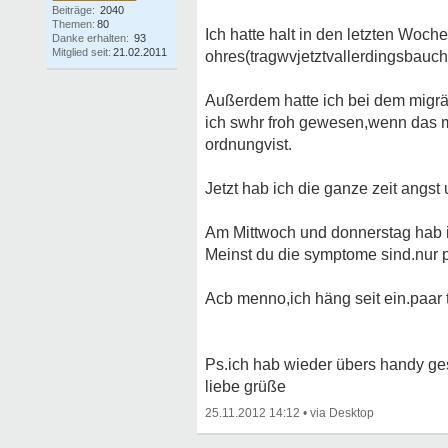
Beiträge:
2040
Themen:
80
Ich hatte halt in den letzten Wo
Danke erhalten:
93
Mitglied seit:
21.02.2011
ohres(tragwvjetztvallerdingsbauch n
Außerdem hatte ich bei dem migrän
ich swhr froh gewesen,wenn das m
ordnungvist.
Jetzt hab ich die ganze zeit angst
Am Mittwoch und donnerstag hab ic
Meinst du die symptome sind.nur 
Acb menno,ich häng seit ein.paar
Ps.ich hab wieder übers handy gesc
liebe grüße
25.11.2012 14:12
•