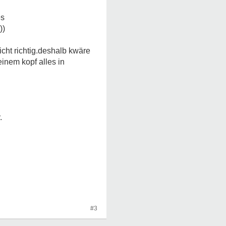
es
))
cht richtig.deshalb kwäre
inem kopf alles in
.
#3