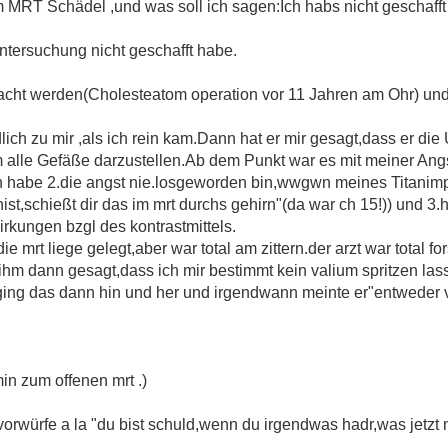
m MRT Schädel ,und was soll ich sagen:Ich habs nicht geschafft
ntersuchung nicht geschafft habe.
acht werden(Cholesteatom operation vor 11 Jahren am Ohr) un
ich zu mir ,als ich rein kam.Dann hat er mir gesagt,dass er die
m alle Gefäße darzustellen.Ab dem Punkt war es mit meiner Angs
h habe 2.die angst nie.losgeworden bin,wwgwn meines Titanimpl
ist,schießt dir das im mrt durchs gehirn"(da war ch 15!)) und 3
ungen bzgl des kontrastmittels.
 mrt liege gelegt,aber war total am zittern.der arzt war total fo
b ihm dann gesagt,dass ich mir bestimmt kein valium spritzen l
 ging das dann hin und her und irgendwann meinte er"entweder 
min zum offenen mrt .)
 vorwürfe a la "du bist schuld,wenn du irgendwas hadr,was jetzt 