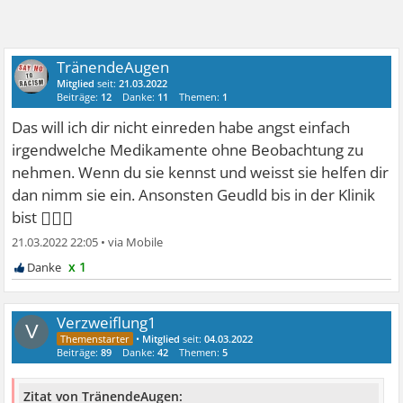
TränendeAugen
Mitglied
seit:
21.03.2022
Beiträge:
12
Danke:
11
Themen:
1
Das will ich dir nicht einreden habe angst einfach
irgendwelche Medikamente ohne Beobachtung zu
nehmen. Wenn du sie kennst und weisst sie helfen dir
dan nimm sie ein. Ansonsten Geudld bis in der Klinik
🤷🏽‍♀
bist
21.03.2022 22:05
•
x 1
Verzweiflung1
V
•
Mitglied
seit:
04.03.2022
Beiträge:
89
Danke:
42
Themen:
5
Zitat von TränendeAugen: