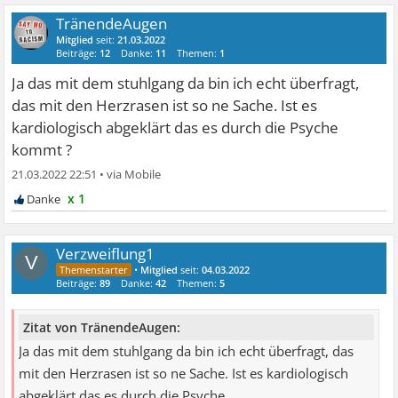
TränendeAugen
Mitglied
seit:
21.03.2022
Beiträge:
12
Danke:
11
Themen:
1
Ja das mit dem stuhlgang da bin ich echt überfragt,
das mit den Herzrasen ist so ne Sache. Ist es
kardiologisch abgeklärt das es durch die Psyche
kommt ?
21.03.2022 22:51
•
x 1
Verzweiflung1
V
•
Mitglied
seit:
04.03.2022
Beiträge:
89
Danke:
42
Themen:
5
Zitat von TränendeAugen:
Ja das mit dem stuhlgang da bin ich echt überfragt, das
mit den Herzrasen ist so ne Sache. Ist es kardiologisch
abgeklärt das es durch die Psyche ...