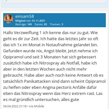
einsam58
Mitglied
seit:
01.11.2021
Beiträge:
149
Danke:
83
Themen:
3
Hallo Verzweiflung 1 ich kenne das nur zu gut. Wie
geht es dir zur Zeit. Ich hatte das letztes Jahr so oft
das ich 1x im Monat in Notaufnahme gelandet bin.
Gefunden wurde nix, Angst bleibt. Jetzt nehme ich
Opipramol und seit 3 Monaten hat sich gebessert
zusätzlich habe ich Nitrospray als Notfall, habe ich
aber in den letzten Wochen auch nicht mehr
gebraucht. Habe aber auch noch keine Antwort ob es
tatsächlich Panikattacken sind dann scheint Opipramol
zu helfen oder eben Angina pectoris Anfälle dafür
eben das Nitrospray wenn das Herz extrem rast. Las
es mal gründlich untersuchen, alles gute
04.04.2022 21:18
•