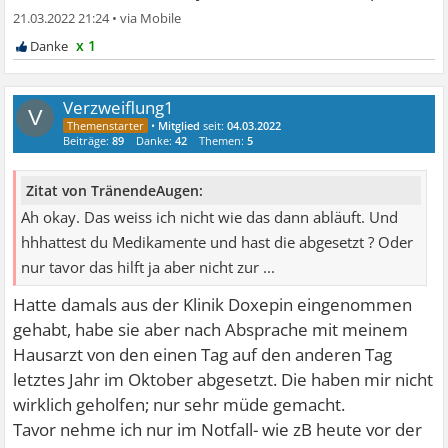
21.03.2022 21:24
•
x 1
Verzweiflung1
V
•
Mitglied
seit:
04.03.2022
Beiträge:
89
Danke:
42
Themen:
5
Zitat von TränendeAugen:
Ah okay. Das weiss ich nicht wie das dann abläuft. Und
hhhattest du Medikamente und hast die abgesetzt ? Oder
nur tavor das hilft ja aber nicht zur ...
Hatte damals aus der Klinik Doxepin eingenommen
gehabt, habe sie aber nach Absprache mit meinem
Hausarzt von den einen Tag auf den anderen Tag
letztes Jahr im Oktober abgesetzt. Die haben mir nicht
wirklich geholfen; nur sehr müde gemacht.
Tavor nehme ich nur im Notfall- wie zB heute vor der