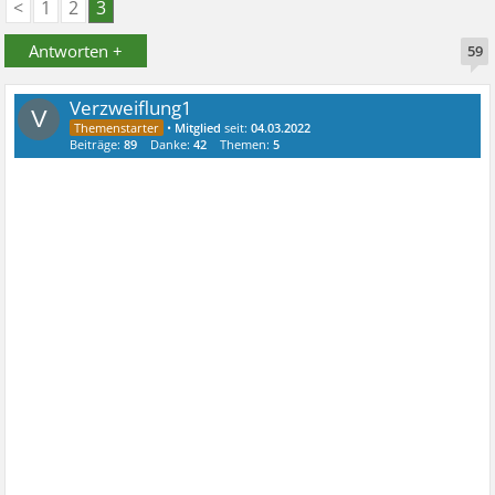
<
1
2
3
Antworten +
59
Verzweiflung1
V
•
Mitglied
seit:
04.03.2022
Beiträge:
89
Danke:
42
Themen:
5