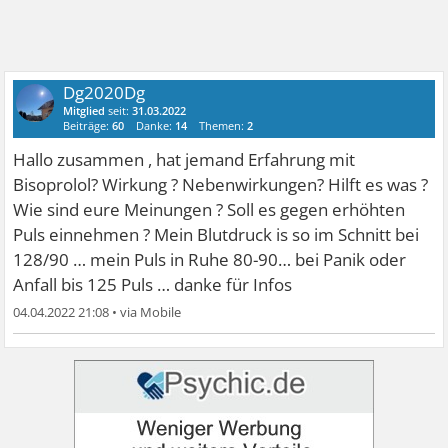
Dg2020Dg
Mitglied
seit:
31.03.2022
Beiträge:
60
Danke:
14
Themen:
2
Hallo zusammen , hat jemand Erfahrung mit
Bisoprolol? Wirkung ? Nebenwirkungen? Hilft es was ?
Wie sind eure Meinungen ? Soll es gegen erhöhten
Puls einnehmen ? Mein Blutdruck is so im Schnitt bei
128/90 … mein Puls in Ruhe 80-90… bei Panik oder
Anfall bis 125 Puls … danke für Infos
04.04.2022 21:08
•