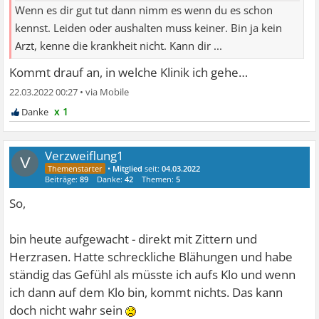
Wenn es dir gut tut dann nimm es wenn du es schon
kennst. Leiden oder aushalten muss keiner. Bin ja kein
Arzt, kenne die krankheit nicht. Kann dir ...
Kommt drauf an, in welche Klinik ich gehe…
22.03.2022 00:27
•
x 1
Verzweiflung1
V
•
Mitglied
seit:
04.03.2022
Beiträge:
89
Danke:
42
Themen:
5
So,
bin heute aufgewacht - direkt mit Zittern und
Herzrasen. Hatte schreckliche Blähungen und habe
ständig das Gefühl als müsste ich aufs Klo und wenn
ich dann auf dem Klo bin, kommt nichts. Das kann
doch nicht wahr sein