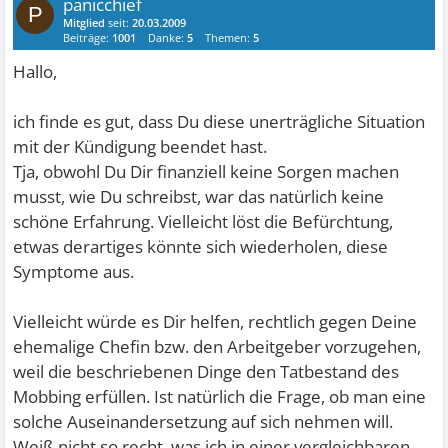
panicchief
P
Mitglied
seit:
20.03.2009
Beiträge:
1001
Danke:
5
Themen:
5
Hallo,
ich finde es gut, dass Du diese unerträgliche Situation
mit der Kündigung beendet hast.
Tja, obwohl Du Dir finanziell keine Sorgen machen
musst, wie Du schreibst, war das natürlich keine
schöne Erfahrung. Vielleicht löst die Befürchtung,
etwas derartiges könnte sich wiederholen, diese
Symptome aus.
Vielleicht würde es Dir helfen, rechtlich gegen Deine
ehemalige Chefin bzw. den Arbeitgeber vorzugehen,
weil die beschriebenen Dinge den Tatbestand des
Mobbing erfüllen. Ist natürlich die Frage, ob man eine
solche Auseinandersetzung auf sich nehmen will.
Weiß nicht so recht, was ich in einer vergleichbaren