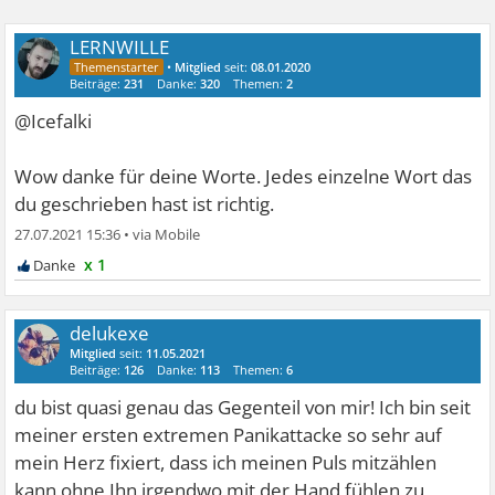
LERNWILLE
•
Mitglied
seit:
08.01.2020
Beiträge:
231
Danke:
320
Themen:
2
@Icefalki
Wow danke für deine Worte. Jedes einzelne Wort das
du geschrieben hast ist richtig.
27.07.2021 15:36
•
x 1
delukexe
Mitglied
seit:
11.05.2021
Beiträge:
126
Danke:
113
Themen:
6
du bist quasi genau das Gegenteil von mir! Ich bin seit
meiner ersten extremen Panikattacke so sehr auf
mein Herz fixiert, dass ich meinen Puls mitzählen
kann ohne Ihn irgendwo mit der Hand fühlen zu