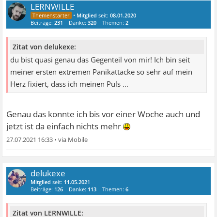
LERNWILLE
•
Mitglied
seit:
08.01.2020
Beiträge:
231
Danke:
320
Themen:
2
Zitat von delukexe:
du bist quasi genau das Gegenteil von mir! Ich bin seit
meiner ersten extremen Panikattacke so sehr auf mein
Herz fixiert, dass ich meinen Puls ...
Genau das konnte ich bis vor einer Woche auch und
jetzt ist da einfach nichts mehr
27.07.2021 16:33
•
delukexe
Mitglied
seit:
11.05.2021
Beiträge:
126
Danke:
113
Themen:
6
Zitat von LERNWILLE: