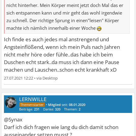
nicht hinterher. Mein Körper meint jetzt doch Mal das er
sich entspannen kann und mir geht das wohl irgendwie
zu schnell. Der richtige Sprung in einen"leisen" Körper
machte ich nämlich innerhalb einer Woche
Ich finde es auch jedes mal anstrengend und
Angsteinflößend, wenn ich mein Puls nach Jahren
nicht mehr höre oder fühle..das habe ich beim
Duschen echt stark..da muss ich dann eine Pause
machen und Lauschen..schon echt krankhaft xD
27.07.2021 12:22
•
LERNWILLE
•
Mitglied
seit:
08.01.2020
Beiträge:
231
Danke:
320
Themen:
2
@Synax
Darf ich dich fragen wie lang du dich damit schon
ausseinander setzen musst ?