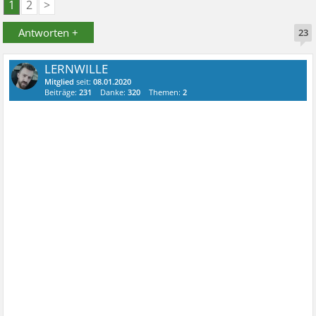
1
2
>
Antworten +
23
LERNWILLE
Mitglied
seit:
08.01.2020
Beiträge:
231
Danke:
320
Themen:
2