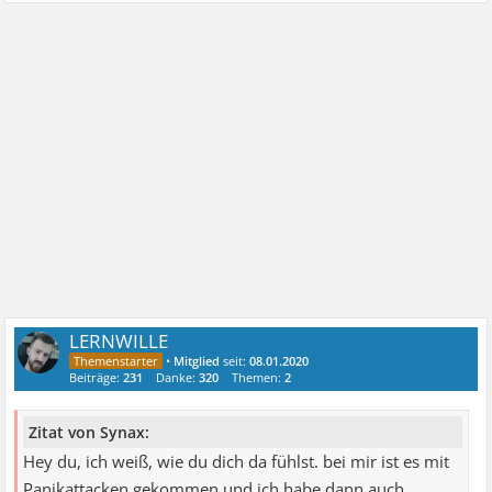
LERNWILLE
•
Mitglied
seit:
08.01.2020
Beiträge:
231
Danke:
320
Themen:
2
Zitat von Synax:
Hey du, ich weiß, wie du dich da fühlst. bei mir ist es mit
Panikattacken gekommen und ich habe dann auch