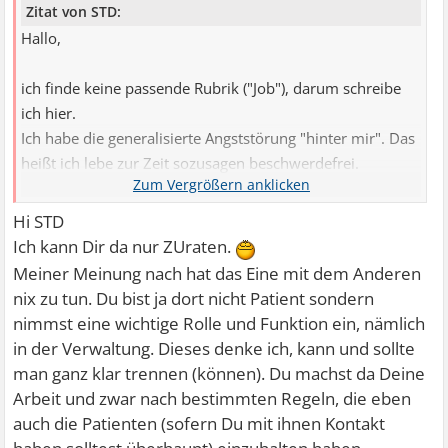
Zitat von STD:
Hallo,
ich finde keine passende Rubrik ("Job"), darum schreibe
ich hier.
Ich habe die generalisierte Angststörung "hinter mir". Das
heißt ich lebe zur Zeit sozusagen beschwerdefrei.
Nun bin ich im Gesundheitswesen tätig und mich reizt
eine Stelle in einer psychosomatischen Klinik. In der
Hi STD
dortigen Verwaltung.
Ich kann Dir da nur ZUraten.
Meiner Meinung nach hat das Eine mit dem Anderen
Ich bin am grübeln und hin- und her überlegen... und
nix zu tun. Du bist ja dort nicht Patient sondern
weiß gar nicht, wie ich formulieren soll.
nimmst eine wichtige Rolle und Funktion ein, nämlich
Meint Ihr, dort zu arbeiten und die Ängste, Zwänge etc.
in der Verwaltung. Dieses denke ich, kann und sollte
täglich um sich zu haben -wenn auch weniger im
man ganz klar trennen (können). Du machst da Deine
Patientenkontakt wie jetzt z.B. eine Schwester sondern
Arbeit und zwar nach bestimmten Regeln, die eben
hauptsächlich in Schriftform- kann irgendwas wieder
auch die Patienten (sofern Du mit ihnen Kontakt
auslösen?