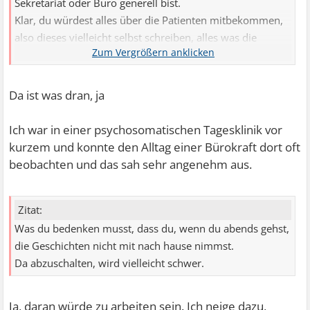
Sekretariat oder Büro generell bist.
Klar, du würdest alles über die Patienten mitbekommen,
also dieses vielleicht selbst schreiben, alles was die
Patienten betrifft und es könnte sein, dass du in deren
Probleme eintauchst.
Aber das wäre ja vielleicht sogar hilfreich für dich.
Da ist was dran, ja
Weil du ja auch Lösungen und Weiterentwicklung sehen
würdest.
Ich war in einer psychosomatischen Tagesklinik vor
kurzem und konnte den Alltag einer Bürokraft dort oft
beobachten und das sah sehr angenehm aus.
Zitat:
Was du bedenken musst, dass du, wenn du abends gehst,
die Geschichten nicht mit nach hause nimmst.
Da abzuschalten, wird vielleicht schwer.
Ja, daran würde zu arbeiten sein. Ich neige dazu,