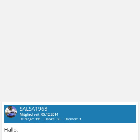
SALSA1968
Mitglied
seit:
05.12.2014
Beiträge:
391
Danke:
36
Themen:
3
Hallo,