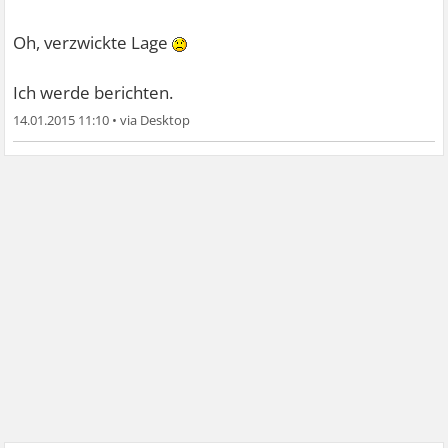
behinderten menschen gearbeitet. nach dem studium
dann mit kindern in "sozialen brennpunkt- stadtvierteln"--
Oh, verzwickte Lage
-- und naja, ich bin mittlerweile so weit, dass ich weiß,
dass der ganze soziale bereich für mich nichts ist.
Ich werde berichten.
ich komme da drauf gar nicht klar, weil ich mich zu wenig
14.01.2015 11:10
•
abgrenzen kann.
nun stecke ich jobtechnisch in der krise, dass ich eine
ausbildung im chemischen bereich habe und ein studium
im sozialen bereich... und ich trotzdem wirklich keine
ahnung habe, was ich arbeiten könnte, wo ich nicht
täglich mit der angst zu kämpfen hätte...
sehr verzweifelnd...
aber STD: würde mich auch mal interessieren, ob du den
job angenommen hast und wie es dir damit geht.