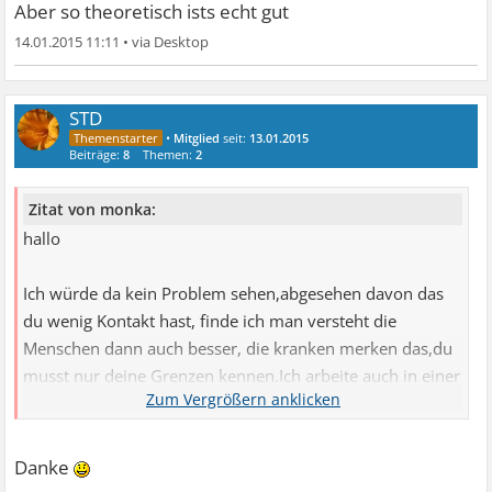
Aber so theoretisch ists echt gut
14.01.2015 11:11
•
STD
•
Mitglied
seit:
13.01.2015
Beiträge:
8
Themen:
2
Zitat von monka:
hallo
Ich würde da kein Problem sehen,abgesehen davon das
du wenig Kontakt hast, finde ich man versteht die
Menschen dann auch besser, die kranken merken das,du
musst nur deine Grenzen kennen.Ich arbeite auch in einer
Reha Klinik und vorher mit behinderten.Menschen mit
Ängsten sind ganz besondere Menschen,die sehen und
fühlen mehr.
Danke