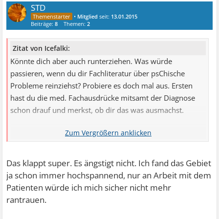
LG, anna
STD
•
Mitglied
seit:
13.01.2015
Beiträge:
8
Themen:
2
Zitat von Icefalki:
Könnte dich aber auch runterziehen. Was würde
passieren, wenn du dir Fachliteratur über psChische
Probleme reinziehst? Probiere es doch mal aus. Ersten
hast du die med. Fachausdrücke mitsamt der Diagnose
schon drauf und merkst, ob dir das was ausmachst.
So ein bisschen üben. Google hat da ja schöne Inhalte.
Und wenn du merkst, du bekommst damit Probleme,
Das klappt super. Es ängstigt nicht. Ich fand das Gebiet
schnell raus. Und dann weißt du Bescheid.
ja schon immer hochspannend, nur an Arbeit mit dem
Patienten würde ich mich sicher nicht mehr
rantrauen.