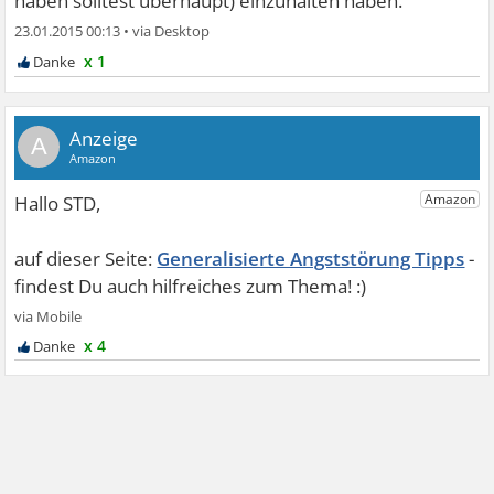
haben solltest überhaupt) einzuhalten haben.
23.01.2015 00:13
•
Wie gesagt, ich weiß nicht recht, wie ich es formulieren
x 1
soll... vielleicht versteht jemand meine Grübelei
A
Generalisierte Angststörung Tipps
x 4