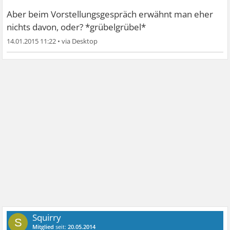
Also ran an den Job,wird bestimmt toll
Aber beim Vorstellungsgespräch erwähnt man eher
nichts davon, oder? *grübelgrübel*
lg
14.01.2015 11:22
•
was soll auch passieren wenns nicht klappen sollte hörst
du wieder auf.. aber wird nicht
Squirry
S
Mitglied
seit:
20.05.2014