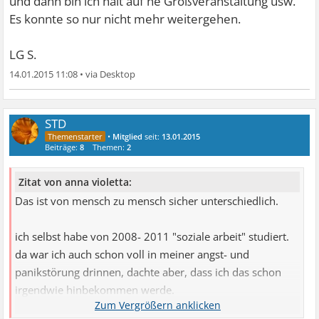
und dann bin ich halt auf ne Großveranstaltung usw.
Es konnte so nur nicht mehr weitergehen.
LG S.
14.01.2015 11:08
•
STD
•
Mitglied
seit:
13.01.2015
Beiträge:
8
Themen:
2
Zitat von anna violetta:
Das ist von mensch zu mensch sicher unterschiedlich.
ich selbst habe von 2008- 2011 "soziale arbeit" studiert.
da war ich auch schon voll in meiner angst- und
panikstörung drinnen, dachte aber, dass ich das schon
irgendwie hinbekommen werde.
während des studiums habe ich mit geistig und körperlich