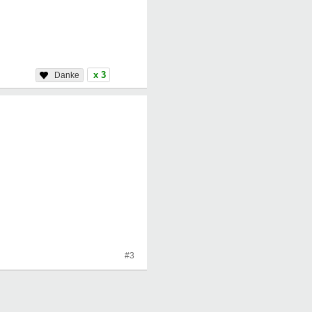
x 3
#3