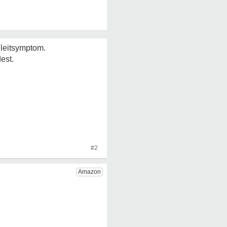
gleitsymptom.
est.
#2