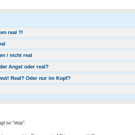
en real ?!
eal
n / nicht real
der Angst oder real?
wut! Real? Oder nur im Kopf?
gt so “stop”.