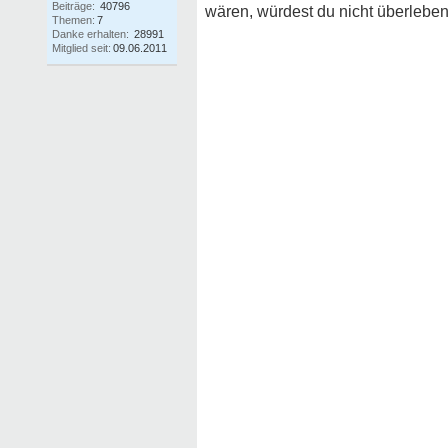
Beiträge:
40796
wären, würdest du nicht überleben
Themen:
7
Danke erhalten:
28991
Mitglied seit:
09.06.2011