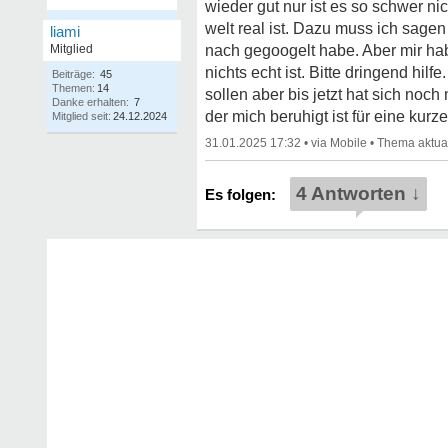
wieder gut nur ist es so schwer ni
welt real ist. Dazu muss ich sage
liami
Mitglied
nach gegoogelt habe. Aber mir habe
nichts echt ist. Bitte dringend hi
Beiträge:
45
Themen:
14
sollen aber bis jetzt hat sich no
Danke erhalten:
7
der mich beruhigt ist für eine kurz
Mitglied seit:
24.12.2024
31.01.2025 17:32
•
•
4 Antworten ↓