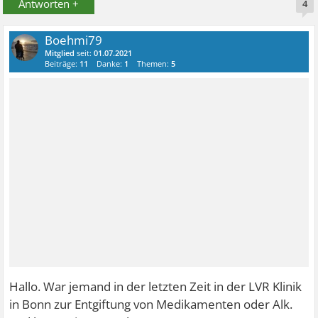
Antworten +
4
Boehmi79
Mitglied
seit:
01.07.2021
Beiträge:
11
Danke:
1
Themen:
5
Hallo. War jemand in der letzten Zeit in der LVR Klinik
in Bonn zur Entgiftung von Medikamenten oder Alk.