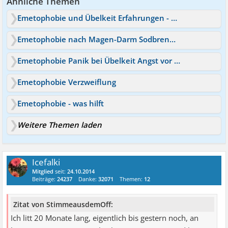
Ähnliche Themen
Emetophobie und Übelkeit Erfahrungen - Angst Konfrontation
Emetophobie nach Magen-Darm Sodbrennen und Übelkeit
Emetophobie Panik bei Übelkeit Angst vor Ansteckung
Emetophobie Verzweiflung
Emetophobie - was hilft
Weitere Themen laden
Icefalki
Mitglied
seit:
24.10.2014
Beiträge:
24237
Danke:
32071
Themen:
12
Zitat von StimmeausdemOff:
Ich litt 20 Monate lang, eigentlich bis gestern noch, an