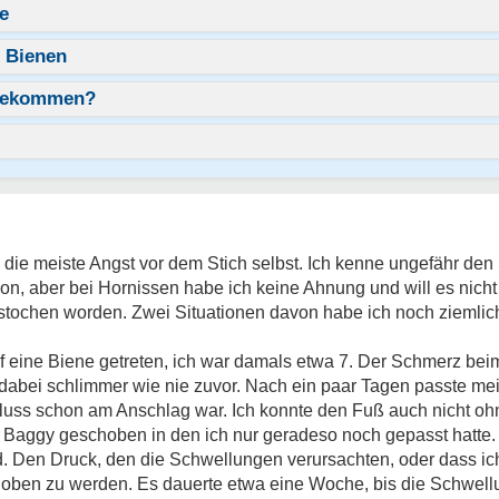
e
 Bienen
 bekommen?
h die meiste Angst vor dem Stich selbst. Ich kenne ungefähr d
n, aber bei Hornissen habe ich keine Ahnung und will es nicht 
tochen worden. Zwei Situationen davon habe ich noch ziemlic
f eine Biene getreten, ich war damals etwa 7. Der Schmerz beim
 dabei schlimmer wie nie zuvor. Nach ein paar Tagen passte me
chluss schon am Anschlag war. Ich konnte den Fuß auch nicht o
Baggy geschoben in den ich nur geradeso noch gepasst hatte. I
Den Druck, den die Schwellungen verursachten, oder dass ich
oben zu werden. Es dauerte etwa eine Woche, bis die Schwell