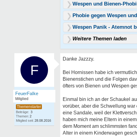
Wespen und Bienen-Phobi
Phobie gegen Wespen und
Wespen Panik - Atemnot
Weitere Themen laden
Danke Jazzzy.
F
Bei Hornissen habe ich vermutlic
Bienenstichen und die Folgen davo
öfters von Bienen und Wespen ges
FeuerFaIke
Mitglied
Einmal bin ich an der Schaukel au
vorüber, aber die Schwellung war
Beiträge:
3
eine Sandale, weil der Klettvers
Themen:
2
haben mich meine Eltern in einem 
Mitglied seit:
28.08.2016
dem Moment am schlimmsten fand. 
Alter in einem Kinderwagen gesch