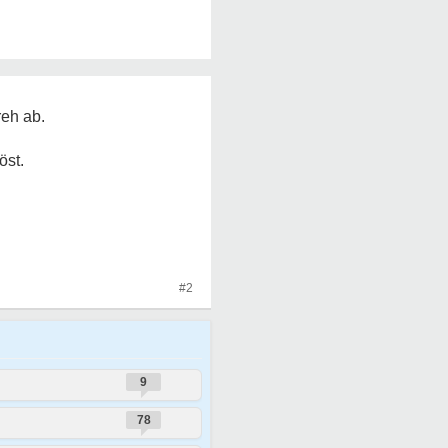
reh ab.
öst.
#2
9
78