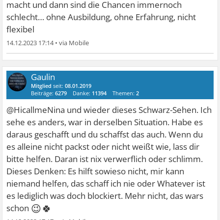
macht und dann sind die Chancen immernoch
schlecht… ohne Ausbildung, ohne Erfahrung, nicht
flexibel
14.12.2023 17:14
•
Gaulin
Mitglied
seit:
08.01.2019
Beiträge:
6279
Danke:
11394
Themen:
2
@HicallmeNina und wieder dieses Schwarz-Sehen. Ich
sehe es anders, war in derselben Situation. Habe es
daraus geschafft und du schaffst das auch. Wenn du
es alleine nicht packst oder nicht weißt wie, lass dir
bitte helfen. Daran ist nix verwerflich oder schlimm.
Dieses Denken: Es hilft sowieso nicht, mir kann
niemand helfen, das schaff ich nie oder Whatever ist
es lediglich was doch blockiert. Mehr nicht, das wars
😉🍀
schon