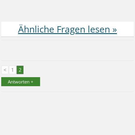
<
1
2
Antworten +