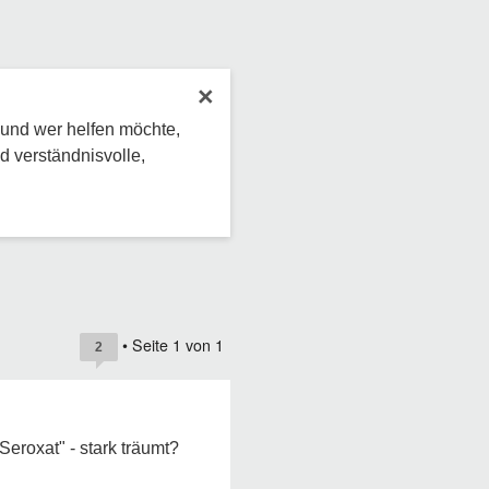
×
 und wer helfen möchte,
d verständnisvolle,
• Seite
1
von
1
2
eroxat" - stark träumt?