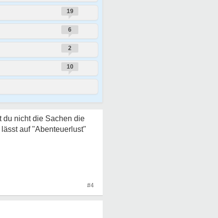
19
6
2
10
 du nicht die Sachen die
 lässt auf "Abenteuerlust"
#4