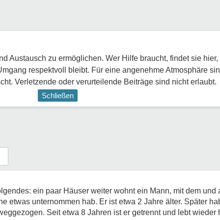
 Austausch zu ermöglichen. Wer Hilfe braucht, findet sie hier,
Umgang respektvoll bleibt. Für eine angenehme Atmosphäre sin
ht. Verletzende oder verurteilende Beiträge sind nicht erlaubt.
Schließen
h folgendes: ein paar Häuser weiter wohnt ein Mann, mit dem un
he etwas unternommen hab. Er ist etwa 2 Jahre älter. Später h
t weggezogen. Seit etwa 8 Jahren ist er getrennt und lebt wieder