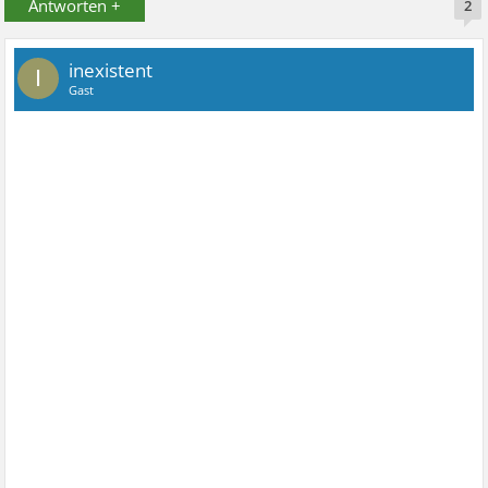
Antworten +
2
inexistent
I
Gast