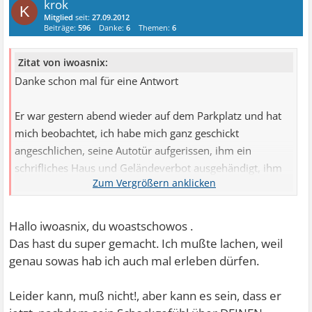
krok
K
Mitglied
seit:
27.09.2012
Beiträge:
596
Danke:
6
Themen:
6
Zitat von iwoasnix:
Danke schon mal für eine Antwort
Er war gestern abend wieder auf dem Parkplatz und hat
mich beobachtet, ich habe mich ganz geschickt
angeschlichen, seine Autotür aufgerissen, ihm ein
schrifliches Haus und Geländeverbot ausgehändigt, ihm
gesagt dass ich weiß dass er mich beopachtet und
verfolgt und ich ihn nie wieder sehen will und er sich
gefälligst verpissen soll, sonst zeig ich ihn an, ich habe ihn
Hallo iwoasnix, du woastschowos
.
gar nicht zu Wort kommen lassen, er war sowas von
Das hast du super gemacht. Ich mußte lachen, weil
erschrocken, dass ich eigentlich zuerst heulen hät
genau sowas hab ich auch mal erleben dürfen.
können, im nachhinein war ich aber auch recht stolz auf
mich.
Leider kann, muß nicht!, aber kann es sein, dass er