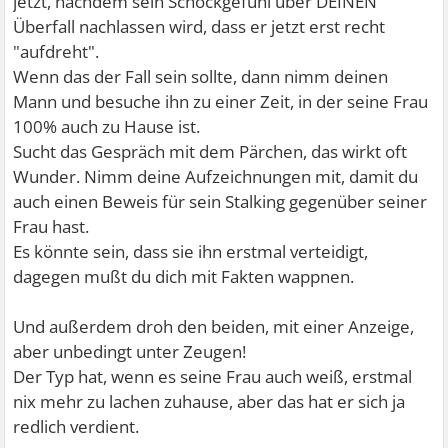
jetzt, nachdem sein Schockgefühl über DEINEN
Ich hoffe nur er hats kapiert und ich werde diesen
Überfall nachlassen wird, dass er jetzt erst recht
Menschen nie wie sehen!
"aufdreht".
Wenn das der Fall sein sollte, dann nimm deinen
Mann und besuche ihn zu einer Zeit, in der seine Frau
100% auch zu Hause ist.
Sucht das Gespräch mit dem Pärchen, das wirkt oft
Wunder. Nimm deine Aufzeichnungen mit, damit du
auch einen Beweis für sein Stalking gegenüber seiner
Frau hast.
Es könnte sein, dass sie ihn erstmal verteidigt,
dagegen mußt du dich mit Fakten wappnen.
Und außerdem droh den beiden, mit einer Anzeige,
aber unbedingt unter Zeugen!
Der Typ hat, wenn es seine Frau auch weiß, erstmal
nix mehr zu lachen zuhause, aber das hat er sich ja
redlich verdient.