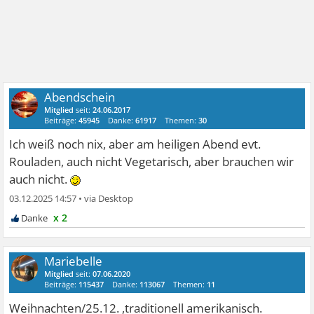
Abendschein
Mitglied
seit:
24.06.2017
Beiträge:
45945
Danke:
61917
Themen:
30
Ich weiß noch nix, aber am heiligen Abend evt.
Rouladen, auch nicht Vegetarisch, aber brauchen wir
auch nicht.
03.12.2025 14:57
•
x 2
Mariebelle
Mitglied
seit:
07.06.2020
Beiträge:
115437
Danke:
113067
Themen:
11
Weihnachten/25.12. ,traditionell amerikanisch.