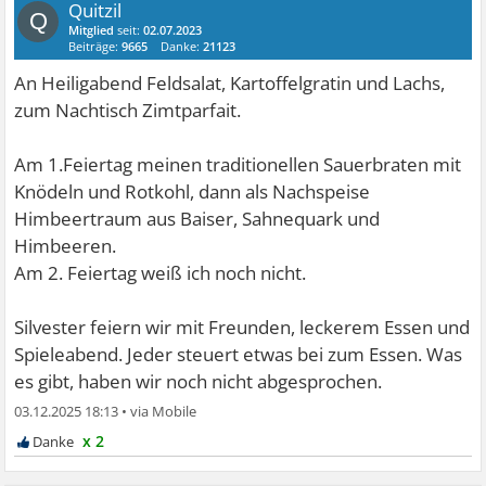
Quitzil
Q
Mitglied
seit:
02.07.2023
Beiträge:
9665
Danke:
21123
An Heiligabend Feldsalat, Kartoffelgratin und Lachs,
zum Nachtisch Zimtparfait.
Am 1.Feiertag meinen traditionellen Sauerbraten mit
Knödeln und Rotkohl, dann als Nachspeise
Himbeertraum aus Baiser, Sahnequark und
Himbeeren.
Am 2. Feiertag weiß ich noch nicht.
Silvester feiern wir mit Freunden, leckerem Essen und
Spieleabend. Jeder steuert etwas bei zum Essen. Was
es gibt, haben wir noch nicht abgesprochen.
03.12.2025 18:13
•
x 2