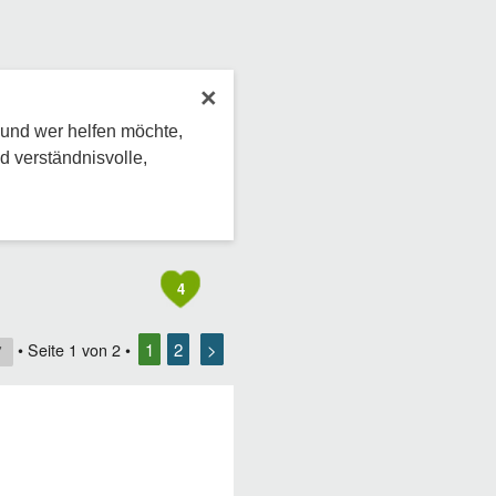
×
 und wer helfen möchte,
d verständnisvolle,
4
1
2
>
• Seite
1
von
2
•
7