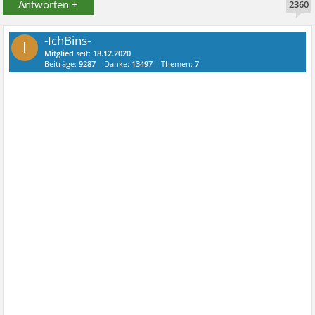
Antworten +
2360
-IchBins-
I
Mitglied
seit:
18.12.2020
Beiträge:
9287
Danke:
13497
Themen:
7