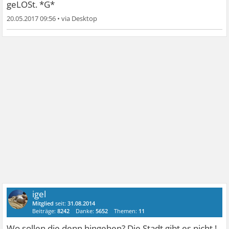
geLOSt. *G*
20.05.2017 09:56
•
igel
Mitglied
seit:
31.08.2014
Beiträge:
8242
Danke:
5652
Themen:
11
Wo sollen die denn hingehen? Die Stadt gibt es nicht !