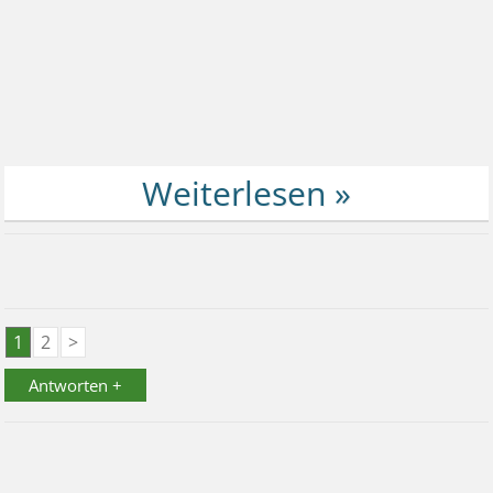
1
2
>
Antworten +