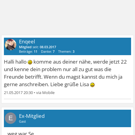
Enqeel
Mitglied
seit:
08.03.2017
Beiträge:
11
Danke:
7
Themen:
3
Halli hallo
komme aus deiner nähe, werde jetzt 22
und kenne dein problem nur all zu gut was die
Freunde betrifft. Wenn du magst kannst du mich ja
gerne anschreiben. Liebe grüße Lisa
21.05.2017 20:30
•
Ex-Mitglied
E
Gast
...weg war Se