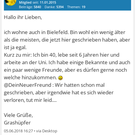
Mitglied
seit:
11.01.2015
Beiträge:
5840
Danke:
5394
Themen:
19
Hallo ihr Lieben,
ich wohne auch in Bielefeld. Bin wohl ein wenig älter
als die meisten, die jetzt hier geschrieben haben, aber
ist ja egal.
Kurz zu mir: Ich bin 40, lebe seit 6 Jahren hier und
arbeite an der Uni. Ich habe einige Bekannte und auch
ein paar wenige Freunde, aber es dürfen gerne noch
welche hinzukommen.
@DeinNeuerFreund : Wir hatten schon mal
geschrieben, aber irgendwie hat es sich wieder
verloren, tut mir leid....
Viele Grüße,
Grashüpfer
05.06.2018 16:27
•