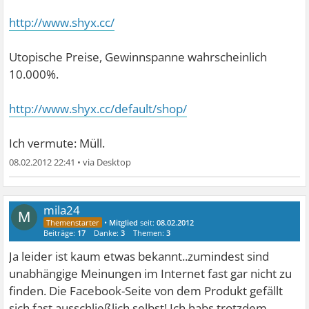
http://www.shyx.cc/
Utopische Preise, Gewinnspanne wahrscheinlich
10.000%.
http://www.shyx.cc/default/shop/
Ich vermute: Müll.
08.02.2012 22:41
•
mila24
M
•
Mitglied
seit:
08.02.2012
Beiträge:
17
Danke:
3
Themen:
3
Ja leider ist kaum etwas bekannt..zumindest sind
unabhängige Meinungen im Internet fast gar nicht zu
finden. Die Facebook-Seite von dem Produkt gefällt
sich fast ausschließlich selbst! Ich habs trotzdem