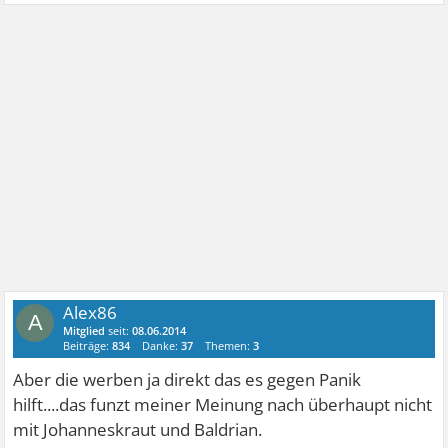
Alex86
A
Mitglied
seit:
08.06.2014
Beiträge:
834
Danke:
37
Themen:
3
Aber die werben ja direkt das es gegen Panik
hilft....das funzt meiner Meinung nach überhaupt nicht
mit Johanneskraut und Baldrian.