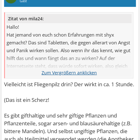
Gast
Zitat von mila24:
Hallo!
Hat jemand von euch schon Erfahrungen mit shyx
gemacht? Das sind Tabletten, die gegen allerart von Angst
und Panik wirken sollen. Also wenn ihr das kennt, wie gut
hilft das und wann fängt das an zu wirken? Auf der
Internetseite steht, dass würde sofort wirken, also gleich
nach dem ersten Einnehmen. Ist allerdings auf rein
pflanzlicher Basis (etwas chemisches würde ich auch nicht
Vielleicht ist Fliegenpilz drin? Der wirkt in ca. 1 Stunde.
nehmen wollen), kann daher vielleicht etwas länger
dauern um seine Wirksamkeit zu entfalten. Danke für
(Das ist ein Scherz!
Antworten!
Es gibt gifthaltige und sehr giftige Pflanzen und
Pflanzenteile, sogar arsen- und blausäurehaltige (z.B.
bittere Mandeln). Und selbst ungiftige Pflanzen, die
auch als Heilmittel verwendet werden (die Apotheker