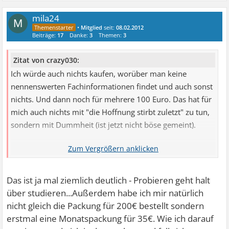
mila24
M
•
Mitglied
seit:
08.02.2012
Beiträge:
17
Danke:
3
Themen:
3
Zitat von crazy030:
Ich würde auch nichts kaufen, worüber man keine
nennenswerten Fachinformationen findet und auch sonst
nichts. Und dann noch für mehrere 100 Euro. Das hat für
mich auch nichts mit "die Hoffnung stirbt zuletzt" zu tun,
sondern mit Dummheit (ist jetzt nicht böse gemeint).
Man kann es auch drehen wie man will und viele hören es
ungern, aber diese ganzen pflanzlichen Sachen hab meist
auch kaum einen therapeutischen Wert, weil sie bei
Das ist ja mal ziemlich deutlich
- Probieren geht halt
mittleren bis starken Störungen nichts oder kaum was
über studieren...Außerdem habe ich mir natürlich
bringen.
nicht gleich die Packung für 200€ bestellt sondern
erstmal eine Monatspackung für 35€. Wie ich darauf