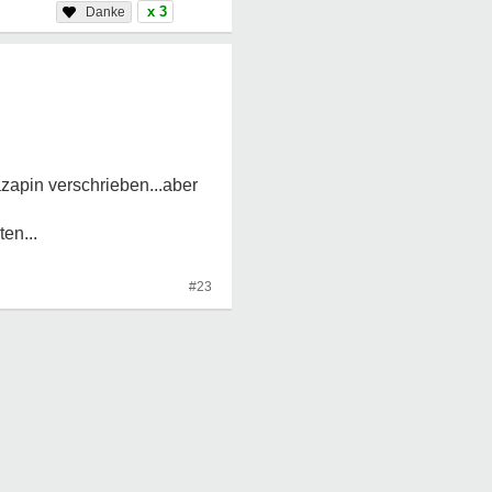
x 3
azapin verschrieben...aber
en...
#23