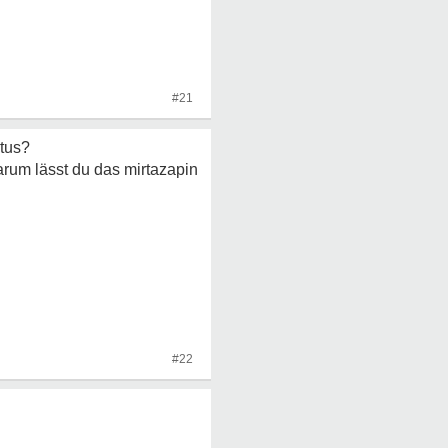
#21
tus?
rum lässt du das mirtazapin
#22