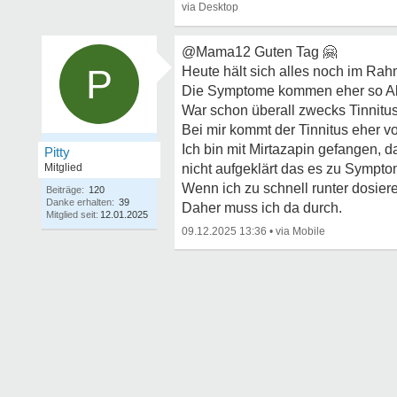
@Mama12 Guten Tag
🤗
P
Heute hält sich alles noch im Ra
Die Symptome kommen eher so A
War schon überall zwecks Tinnitus.
Bei mir kommt der Tinnitus eher v
Ich bin mit Mirtazapin gefangen, d
Pitty
Mitglied
nicht aufgeklärt das es zu Sympt
Wenn ich zu schnell runter dosier
Beiträge:
120
Danke erhalten:
39
Daher muss ich da durch.
Mitglied seit:
12.01.2025
09.12.2025 13:36
•