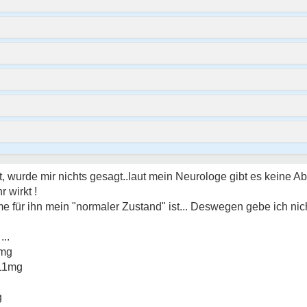
wurde mir nichts gesagt..laut mein Neurologe gibt es keine Ab
r wirkt !
 für ihn mein "normaler Zustand" ist... Deswegen gebe ich nic
...
5mg
 11mg
g