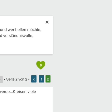
×
 und wer helfen möchte,
d verständnisvolle,
9
<
1
2
• Seite
2
von
2
•
5
erde...Kreisen viele