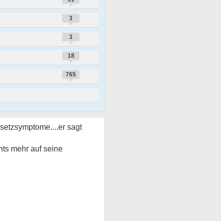
3
3
18
765
setzsymptome....er sagt
hts mehr auf seine