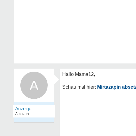
A
Mirtazapin abse