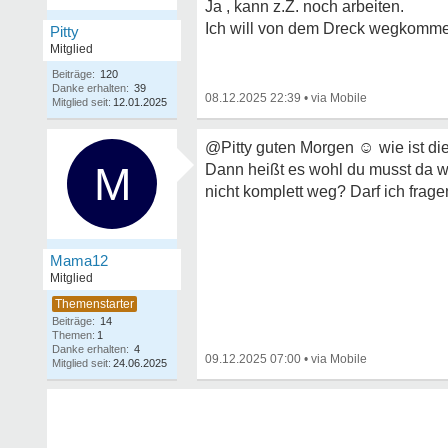
Ja , kann z.Z. noch arbeiten.
Ich will von dem Dreck wegkomm
Pitty
Mitglied
Beiträge:
120
Danke erhalten:
39
08.12.2025 22:39
•
Mitglied seit:
12.01.2025
@Pitty guten Morgen
☺
wie ist d
M
Dann heißt es wohl du musst da w
nicht komplett weg? Darf ich fra
Mama12
Mitglied
Beiträge:
14
Themen:
1
Danke erhalten:
4
09.12.2025 07:00
•
Mitglied seit:
24.06.2025