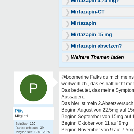
Mirtazapin 3,75 mg?
Mirtazapin-CT
Mirtazapin
Mirtazapin 15 mg
Mirtazapin absetzen?
Weitere Themen laden
@boomerine Falks du mich meinst, 
P
wortwörtlich , das es halt nicht meh
Das bedeutet, das meine Symptome
Aussagen..
Das hier ist mein 2.Absetzversuch 
Beginn August von 22.5mg auf 1
Pitty
Mitglied
Beginn September von 15mg auf
Beginn Oktober von 11 auf 9mg
Beiträge:
120
Danke erhalten:
39
Beginn November von 9 auf 7,5m
Mitglied seit:
12.01.2025