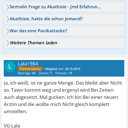
Sertralin Frage zu Akathisie - Jmd Erfahrungen?
Akathisie, hatte die schon jemand?
War das eine Panikattacke?
Weitere Themen laden
Lala1984
L
•
Mitglied
seit:
28.10.2015
Beiträge:
43
Danke:
7
Themen:
15
Ja, ich weiß, ist ne ganze Menge. Das bleibt aber Nicht
so. Tavor kommt weg und ergenyl wird Bei Zeiten
auch abgesetzt. Mal gucken. Ich bin Bei einer neuen
Ärztin und die wollte mich Nicht gleich komplett
umstellen.
VG Lala