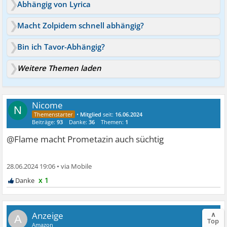
Abhängig von Lyrica
Macht Zolpidem schnell abhängig?
Bin ich Tavor-Abhängig?
Weitere Themen laden
Nicome
N
•
Mitglied
seit:
16.06.2024
Beiträge:
93
Danke:
36
Themen:
1
@Flame macht Prometazin auch süchtig
28.06.2024 19:06
•
x 1
∧
A
Top