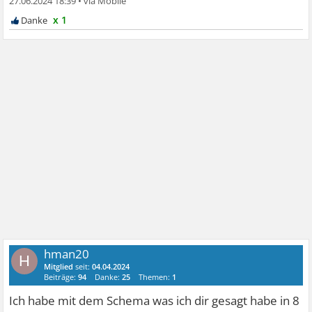
27.06.2024 18:39
•
x 1
hman20
H
Mitglied
seit:
04.04.2024
Beiträge:
94
Danke:
25
Themen:
1
Ich habe mit dem Schema was ich dir gesagt habe in 8