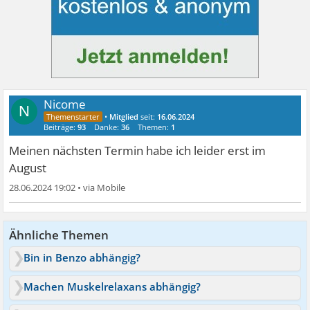
Nicome
N
•
Mitglied
seit:
16.06.2024
Beiträge:
93
Danke:
36
Themen:
1
Meinen nächsten Termin habe ich leider erst im
August
28.06.2024 19:02
•
Ähnliche Themen
Bin in Benzo abhängig?
Machen Muskelrelaxans abhängig?