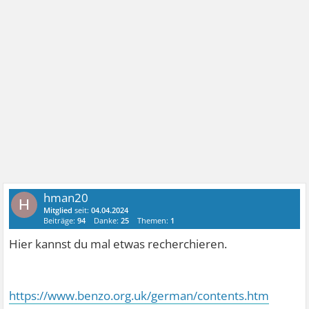
hman20
H
Mitglied
seit:
04.04.2024
Beiträge:
94
Danke:
25
Themen:
1
Hier kannst du mal etwas recherchieren.
https://www.benzo.org.uk/german/contents.htm