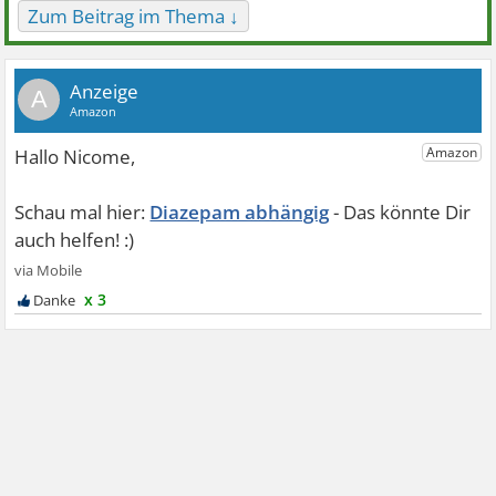
Zum Beitrag im Thema ↓
A
Diazepam abhängig
x 3