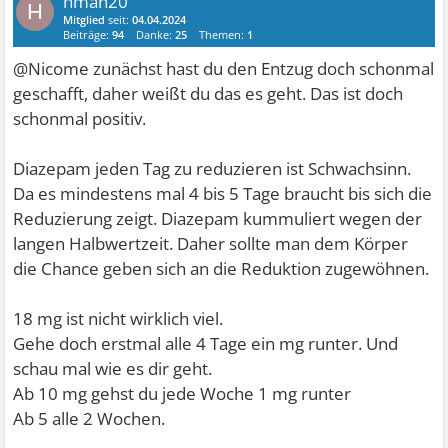
hman20
H
Mitglied
seit:
04.04.2024
Beiträge:
94
Danke:
25
Themen:
1
@Nicome zunächst hast du den Entzug doch schonmal
geschafft, daher weißt du das es geht. Das ist doch
schonmal positiv.
Diazepam jeden Tag zu reduzieren ist Schwachsinn.
Da es mindestens mal 4 bis 5 Tage braucht bis sich die
Reduzierung zeigt. Diazepam kummuliert wegen der
langen Halbwertzeit. Daher sollte man dem Körper
die Chance geben sich an die Reduktion zugewöhnen.
18 mg ist nicht wirklich viel.
Gehe doch erstmal alle 4 Tage ein mg runter. Und
schau mal wie es dir geht.
Ab 10 mg gehst du jede Woche 1 mg runter
Ab 5 alle 2 Wochen.