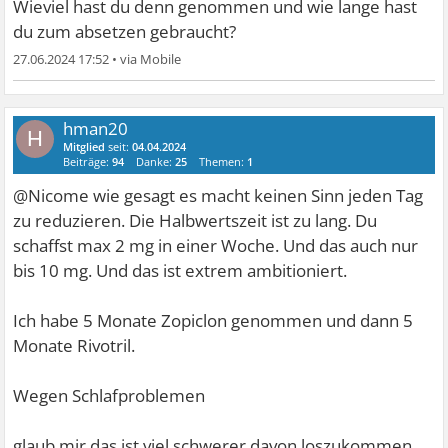
Wieviel hast du denn genommen und wie lange hast
du zum absetzen gebraucht?
27.06.2024 17:52
•
hman20
H
Mitglied
seit:
04.04.2024
Beiträge:
94
Danke:
25
Themen:
1
@Nicome wie gesagt es macht keinen Sinn jeden Tag
zu reduzieren. Die Halbwertszeit ist zu lang. Du
schaffst max 2 mg in einer Woche. Und das auch nur
bis 10 mg. Und das ist extrem ambitioniert.
Ich habe 5 Monate Zopiclon genommen und dann 5
Monate Rivotril.
Wegen Schlafproblemen
glaub mir das ist viel schwerer davon loszukommen