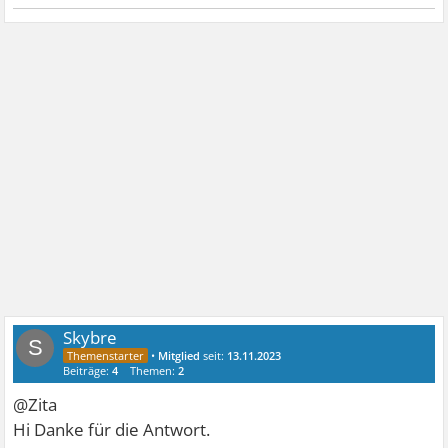
Skybre
S
•
Mitglied
seit:
13.11.2023
Beiträge:
4
Themen:
2
@Zita
Hi Danke für die Antwort.