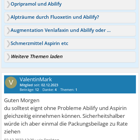
Opripramol und Abilify
Alpträume durch Fluoxetin und Abilify?
Augmentation Venlafaxin und Abilify oder höhere Dosis?
Schmerzmittel Aspirin etc
Weitere Themen laden
ValentinMark
V
Mitglied
seit:
02.12.2023
Beiträge:
12
Danke:
4
Themen:
1
Guten Morgen
du solltest eignt ohne Probleme Abilify und Aspirin
gleichzeitig einnehmen können. Sicherheitshalber
würde ich aber einmal die Packungsbeilage zu Rate
ziehen
02.12.2023 12:29
•