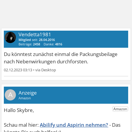
Vendetta1981
Mitglied
seit:
28.04.2016
Beiträge:
2458
Danke:
4816
Du könntest zunächst einmal die Packungsbeilage
nach Nebenwirkungen durchforsten.
02.12.2023 03:13
•
A
Abilify und Aspirin nehmen?