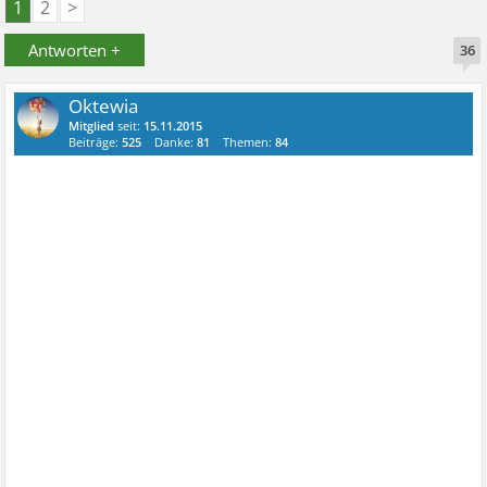
1
2
>
Antworten +
36
Oktewia
Mitglied
seit:
15.11.2015
Beiträge:
525
Danke:
81
Themen:
84