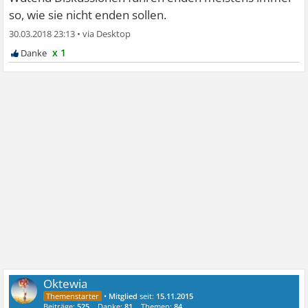
so, wie sie nicht enden sollen.
30.03.2018 23:13
•
x 1
Oktewia
•
Mitglied
seit:
15.11.2015
Beiträge:
525
Danke:
81
Themen:
84