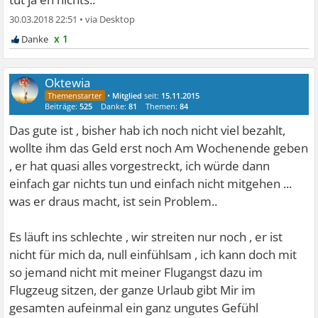
30.03.2018 22:51
•
x 1
Oktewia
•
Mitglied
seit:
15.11.2015
Beiträge:
525
Danke:
81
Themen:
84
Das gute ist , bisher hab ich noch nicht viel bezahlt,
wollte ihm das Geld erst noch Am Wochenende geben
, er hat quasi alles vorgestreckt, ich würde dann
einfach gar nichts tun und einfach nicht mitgehen ...
was er draus macht, ist sein Problem..
Es läuft ins schlechte , wir streiten nur noch , er ist
nicht für mich da, null einfühlsam , ich kann doch mit
so jemand nicht mit meiner Flugangst dazu im
Flugzeug sitzen, der ganze Urlaub gibt Mir im
gesamten aufeinmal ein ganz ungutes Gefühl