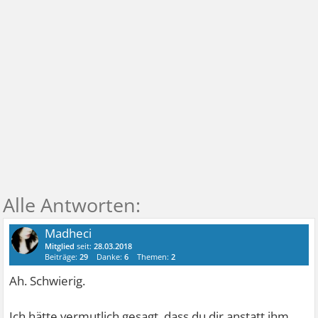
Madheci
Mitglied
seit:
28.03.2018
Beiträge:
29
Danke:
6
Themen:
2
Ah. Schwierig.
Ich hätte vermutlich gesagt, dass du dir anstatt ihm