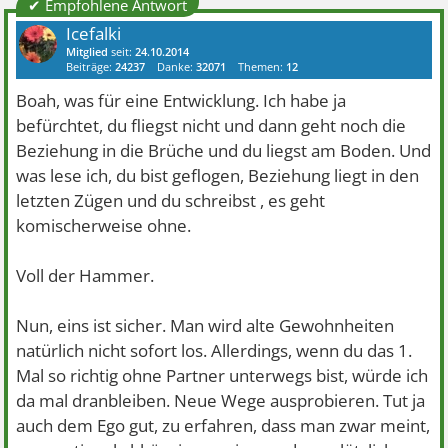
✔ Empfohlene Antwort
Icefalki
Mitglied
seit:
24.10.2014
Beiträge:
24237
Danke:
32071
Themen:
12
Boah, was für eine Entwicklung. Ich habe ja
befürchtet, du fliegst nicht und dann geht noch die
Beziehung in die Brüche und du liegst am Boden. Und
was lese ich, du bist geflogen, Beziehung liegt in den
letzten Zügen und du schreibst , es geht
komischerweise ohne.
Voll der Hammer.
Nun, eins ist sicher. Man wird alte Gewohnheiten
natürlich nicht sofort los. Allerdings, wenn du das 1.
Mal so richtig ohne Partner unterwegs bist, würde ich
da mal dranbleiben. Neue Wege ausprobieren. Tut ja
auch dem Ego gut, zu erfahren, dass man zwar meint,