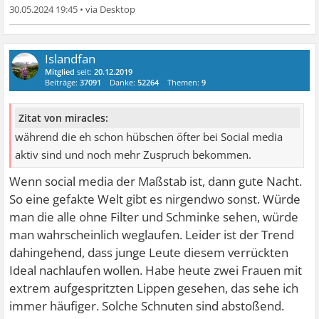
30.05.2024 19:45
•
Islandfan
Mitglied
seit:
20.12.2019
Beiträge:
37091
Danke:
52264
Themen:
9
Zitat von miracles:
während die eh schon hübschen öfter bei Social media
aktiv sind und noch mehr Zuspruch bekommen.
Wenn social media der Maßstab ist, dann gute Nacht.
So eine gefakte Welt gibt es nirgendwo sonst. Würde
man die alle ohne Filter und Schminke sehen, würde
man wahrscheinlich weglaufen. Leider ist der Trend
dahingehend, dass junge Leute diesem verrückten
Ideal nachlaufen wollen. Habe heute zwei Frauen mit
extrem aufgespritzten Lippen gesehen, das sehe ich
immer häufiger. Solche Schnuten sind abstoßend.