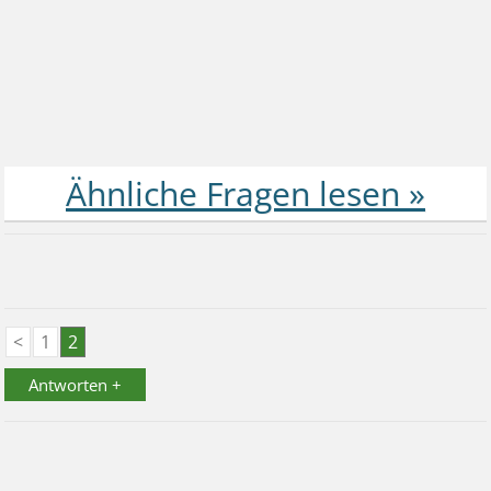
<
1
2
Antworten +