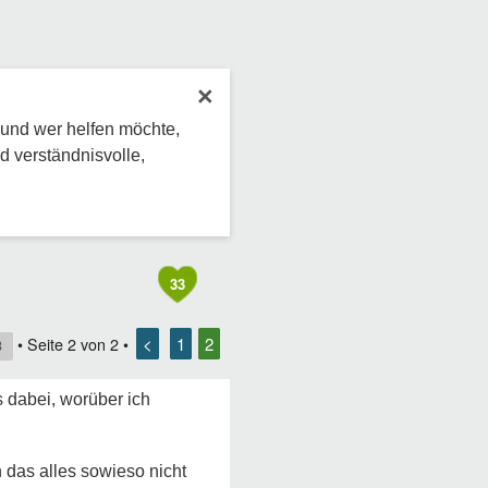
×
 und wer helfen möchte,
d verständnisvolle,
33
<
1
2
• Seite
2
von
2
•
8
s dabei, worüber ich
 das alles sowieso nicht