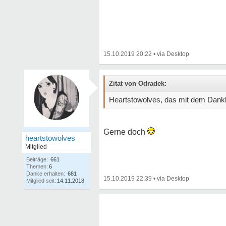
15.10.2019 20:22
•
Zitat von Odradek:
Heartstowolves, das mit dem Dankba
Gerne doch
heartstowolves
Mitglied
Beiträge:
661
Themen:
6
Danke erhalten:
681
15.10.2019 22:39
•
Mitglied seit:
14.11.2018