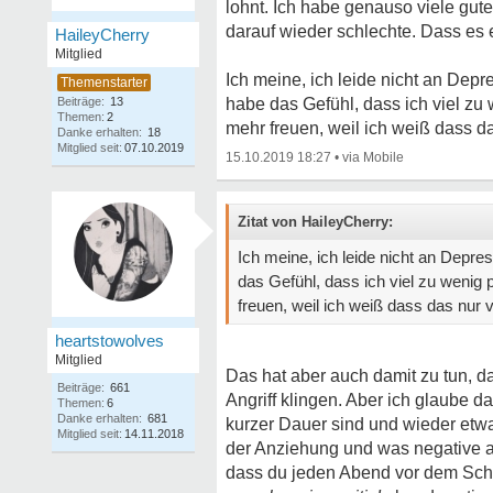
lohnt. Ich habe genauso viele gut
darauf wieder schlechte. Dass es e
HaileyCherry
Mitglied
Ich meine, ich leide nicht an Dep
Beiträge:
13
habe das Gefühl, dass ich viel zu
Themen:
2
mehr freuen, weil ich weiß dass d
Danke erhalten:
18
Mitglied seit:
07.10.2019
15.10.2019 18:27
•
Zitat von HaileyCherry:
Ich meine, ich leide nicht an Depr
das Gefühl, dass ich viel zu wenig
freuen, weil ich weiß dass das nur
heartstowolves
Mitglied
Das hat aber auch damit zu tun, d
Beiträge:
661
Angriff klingen. Aber ich glaube 
Themen:
6
Danke erhalten:
681
kurzer Dauer sind und wieder etwa
Mitglied seit:
14.11.2018
der Anziehung und was negative a
dass du jeden Abend vor dem Schl