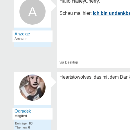
A
Ich bin undankba
Heartstowolves, das mit dem Dankb
Odradek
Mitglied
Beiträge:
83
Themen:
6