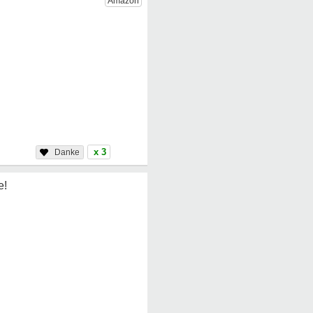
x 3
e!