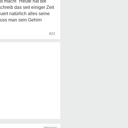
st macht "Heute hat die
hreib das seit einiger Zeit
ert natürlich alles seine
muss man sein Gehirn
#22