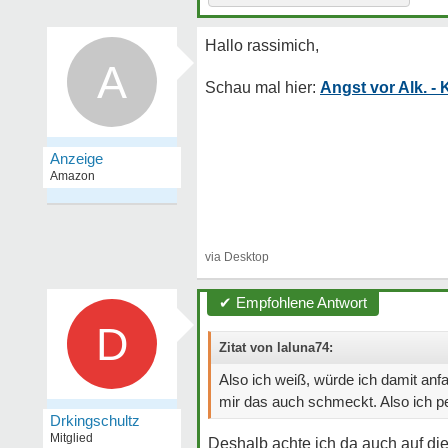
A
Angst vor Alk. -
✔ Empfohlene Antwort
D
Zitat von laluna74:
Also ich weiß, würde ich damit anf
mir das auch schmeckt. Also ich p
Drkingschultz
Mitglied
Deshalb achte ich da auch auf di