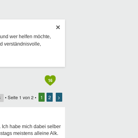
×
 und wer helfen möchte,
d verständnisvolle,
16
1
2
>
• Seite
1
von
2
•
5
. Ich habe mich dabei selber
mstags meistens alleine Alk.