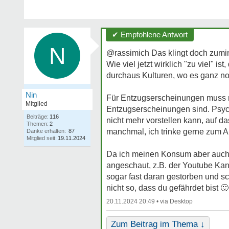
✔ Empfohlene Antwort
N
@rassimich Das klingt doch zumin
Wie viel jetzt wirklich "zu viel" i
durchaus Kulturen, wo es ganz nor
Nin
Für Entzugserscheinungen muss m
Mitglied
Entzugserscheinungen sind. Psyc
Beiträge:
116
nicht mehr vorstellen kann, auf d
Themen:
2
manchmal, ich trinke gerne zum Abe
Danke erhalten:
87
Mitglied seit:
19.11.2024
Da ich meinen Konsum aber auch h
angeschaut, z.B. der Youtube Kan
sogar fast daran gestorben und sch
nicht so, dass du gefährdet bist
🙂
20.11.2024 20:49 •
Zum Beitrag im Thema ↓