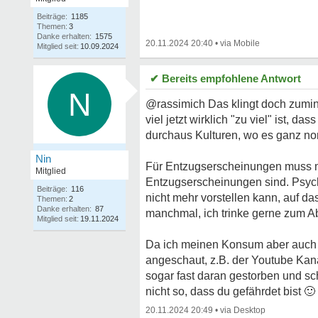
Beiträge:
1185
Themen:
3
Danke erhalten:
1575
20.11.2024 20:40
•
Mitglied seit:
10.09.2024
✔ Bereits empfohlene Antwort
N
@rassimich Das klingt doch zumin
viel jetzt wirklich "zu viel" ist, d
durchaus Kulturen, wo es ganz nor
Nin
Für Entzugserscheinungen muss ma
Mitglied
Entzugserscheinungen sind. Psyc
Beiträge:
116
nicht mehr vorstellen kann, auf d
Themen:
2
Danke erhalten:
87
manchmal, ich trinke gerne zum Aben
Mitglied seit:
19.11.2024
Da ich meinen Konsum aber auch h
angeschaut, z.B. der Youtube Kana
sogar fast daran gestorben und schi
nicht so, dass du gefährdet bist
🙂
20.11.2024 20:49
•