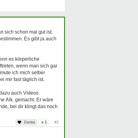
sich schon mal gut ist.
u bestimmen. Es gibt ja auch
nn es körperliche
treten, wenn man sich gar
rmute ich mich selber
mir fast täglich ist.
 dazu auch Videos
ne Alk. gemacht. Er wäre
nde, bei dir klingt das noch
x 1
#3