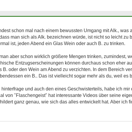
dest schon mal nach einem bewussten Umgang mit Alk., was an 
st, dass man sich als Alk. bezeichnen würde, ist nicht so leicht z
mal ist, jeden Abend ein Glas Wein oder auch B. zu trinken.
an aber schon wirklich größere Mengen trinken, zumindest, we
hische Entzugserscheinungen können durchaus schon eher auf
as B. oder den Wein am Abend zu verzichten. In dem Bereich ve
ndessen ein B.. Das ist vielleicht sogar mehr als du, weil es bei 
interfrage und auch den eines Geschwisterteils, habe ich mir
al von "Flaschengeist" hat interessante Videos über seine eige
ildert ganz genau, wie sich das alles entwickelt hat. Aber ich fi