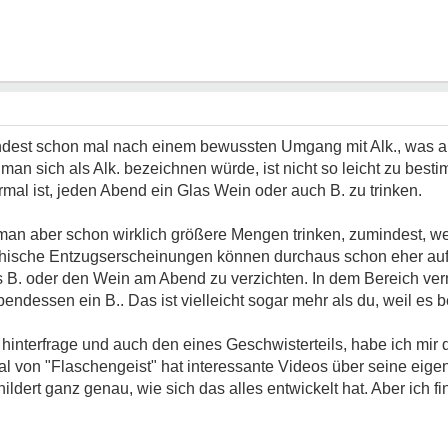
dest schon mal nach einem bewussten Umgang mit Alk., was an 
ass man sich als Alk. bezeichnen würde, ist nicht so leicht zu bes
mal ist, jeden Abend ein Glas Wein oder auch B. zu trinken.
n aber schon wirklich größere Mengen trinken, zumindest, we
hische Entzugserscheinungen können durchaus schon eher auft
as B. oder den Wein am Abend zu verzichten. In dem Bereich ver
dessen ein B.. Das ist vielleicht sogar mehr als du, weil es bei 
interfrage und auch den eines Geschwisterteils, habe ich mir
l von "Flaschengeist" hat interessante Videos über seine eige
ldert ganz genau, wie sich das alles entwickelt hat. Aber ich fin