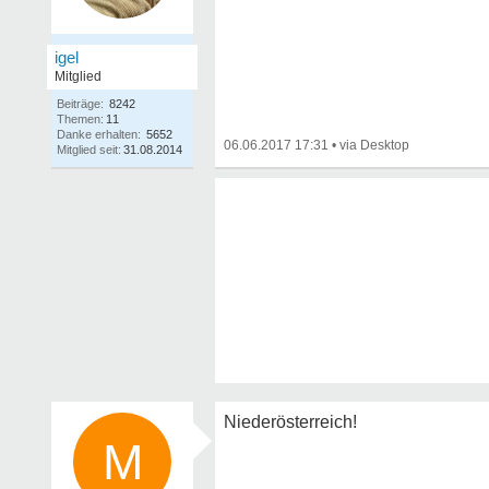
igel
Mitglied
Beiträge:
8242
Themen:
11
Danke erhalten:
5652
06.06.2017 17:31
•
Mitglied seit:
31.08.2014
Niederösterreich!
M