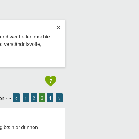
×
 und wer helfen möchte,
d verständnisvolle,
7
<
1
2
3
4
>
on
4
•
gibts hier drinnen