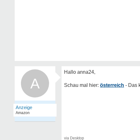
A
österreich