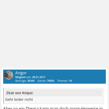
Angor
Mitglied
seit:
28.01.2017
Beiträge:
30345
Danke:
70005
Themen:
19
Zitat von Knipsi:
Geht leider nicht
Aber so ein Thema kann man doch normalerweise in