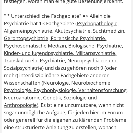
festlegen, woran man eine gute Beziehung erkennt.
" * Unterschiedliche Fachgebiete" => Allein die
Psychiatrie hat 13 Fachgebiete (
Psychopathologie,
Allgemeinpsychiatrie, Akutpsychiatrie, Suchtmedizin,
Gerontopsychiatrie, Forensische Psychiatrie,
Psychosomatische Medizin, Biologische, Psychiatrie,
Kinder- und Jugendpsychiatrie, Militärpsychiatrie,
Transkulturelle Psychiatrie, Neuropsychiatrie und
Sozialpsychiatrie
) und dazu gehören noch 9 (oder
mehr) interdisziplinähre Fachgebiete anderer
Wissenschaften (
Neurologie, Neurobiochemie,
Psychologie, Psychophysiologie, Verhaltensforschung,
Neuroanatomie, Genetik, Soziologie und
Anthropologie
). Es ist eine unzumutbare, wenn nicht
sogar unmögliche Aufgabe, für jeden hier im Forum
oder generell für die eigenen zu klärenden Probleme
eine strukturierte Anleitung zu erstellen, wonach