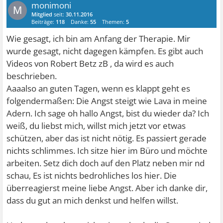
monimoni
M
Mitglied
seit:
30.11.2016
Beiträge:
118
Danke:
55
Themen:
5
Wie gesagt, ich bin am Anfang der Therapie. Mir
wurde gesagt, nicht dagegen kämpfen. Es gibt auch
Videos von Robert Betz zB , da wird es auch
beschrieben.
Aaaalso an guten Tagen, wenn es klappt geht es
folgendermaßen: Die Angst steigt wie Lava in meine
Adern. Ich sage oh hallo Angst, bist du wieder da? Ich
weiß, du liebst mich, willst mich jetzt vor etwas
schützen, aber das ist nicht nötig. Es passiert gerade
nichts schlimmes. Ich sitze hier im Büro und möchte
arbeiten. Setz dich doch auf den Platz neben mir nd
schau, Es ist nichts bedrohliches los hier. Die
überreagierst meine liebe Angst. Aber ich danke dir,
dass du gut an mich denkst und helfen willst.