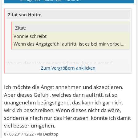
Zitat von Hotin:
Zitat:
Vonnie schreibt
Wenn das Angstgefühl auftritt, ist es bei mir vorbei...
Warum denn? Vor seinem Schatten kann niemand
weglaufen. Vor seinen Gefühlen auch nicht.
Man kann aber aus der Sonne gehen und man kann auch
seine Gefühle völlig anders bewerten.
Ich möchte die Angst annehmen und akzeptieren.
Dazu muss man aber beweglich sein und wo es
Aber dieses Gefühl, welches dann auftritt, ist so
erforderlich ist, seinen Blickwinkel verändern.
unangenehm beängstigend, das kann ich gar nicht
wirklich beschreiben. Wenn dieses nicht da wäre,
Viele Grüße
sondern einfach nur das Herzrasen, könnte ich damit
viel besser umgehen.
Bernhard
07.03.2017 12:22
•