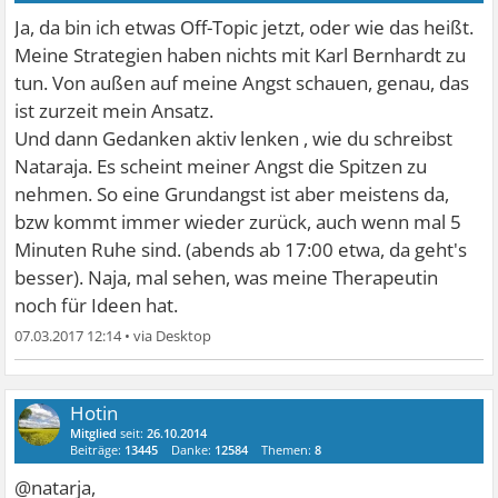
Ja, da bin ich etwas Off-Topic jetzt, oder wie das heißt.
Meine Strategien haben nichts mit Karl Bernhardt zu
tun. Von außen auf meine Angst schauen, genau, das
ist zurzeit mein Ansatz.
Und dann Gedanken aktiv lenken , wie du schreibst
Nataraja. Es scheint meiner Angst die Spitzen zu
nehmen. So eine Grundangst ist aber meistens da,
bzw kommt immer wieder zurück, auch wenn mal 5
Minuten Ruhe sind. (abends ab 17:00 etwa, da geht's
besser). Naja, mal sehen, was meine Therapeutin
noch für Ideen hat.
07.03.2017 12:14
•
Hotin
Mitglied
seit:
26.10.2014
Beiträge:
13445
Danke:
12584
Themen:
8
@natarja,