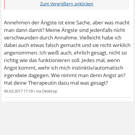
Je mehr ich lese und google, desto mehr bin ich
überzeugt, dass man seine Ängste annehmen, lieben
soll... Das sagen nicht nur die esoterischen Lehrer (aus
Annehmen der Ängste ist eine Sache, aber was macht
der Esoterik glaube ich auch nicht alles, ziehe mir nur das
man dann damit? Meine Ängste sind jedenfalls nicht
raus, was ich logisch finde), Ängste annehmen ist wichtig,
verschwunden durch Annahme. Vielleicht habe ich
sagt auch meine Kassentherapeutin
. Das fällt bei
dabei auch etwas falsch gemacht und sie nicht wirklich
starken Ängsten aber schwer, finde ich. Aber ich versuche
angenommen. Ich weiß auch, ehrlich gesagt, nicht so
es.
richtig wie das funktionieren soll. Jedes mal, wenn
Angst kommt, wehr ich mich instinktiv/automatisch
irgendwie dagegen. Wie nimmt man denn Angst an?
Hat deine Therapeutin dazu mal was gesagt?
06.03.2017 17:18
•