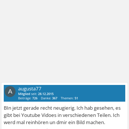
augusta77
A
Mitglied
seit:
28.12.2015
Beiträge:
726
Danke:
367
Themen:
51
BIn jetzt gerade recht neugierig. Ich hab gesehen, es
gibt bei Youtube Vidoes in verschiedenen Teilen. Ich
werd mal reinhören un dmir ein Bild machen.