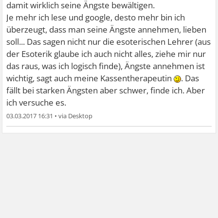
tatsächliche Bewältigung der Ängste.
damit wirklich seine Ängste bewältigen.
Sich selbst beruhigen, sich ablenken und sich gut zureden
Je mehr ich lese und google, desto mehr bin ich
können, finde ich jedenfalls AUCH sehr wichtig!
überzeugt, dass man seine Ängste annehmen, lieben
soll... Das sagen nicht nur die esoterischen Lehrer (aus
der Esoterik glaube ich auch nicht alles, ziehe mir nur
das raus, was ich logisch finde), Ängste annehmen ist
wichtig, sagt auch meine Kassentherapeutin
. Das
fällt bei starken Ängsten aber schwer, finde ich. Aber
ich versuche es.
03.03.2017 16:31
•