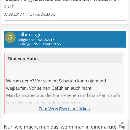
auch.
07.03.2017 14:42
•
silberauge
S
Mitglied
seit:
02.03.2017
Beiträge:
6958
Danke:
9727
Zitat von Hotin:
Warum denn? Vor seinem Schatten kann niemand
weglaufen. Vor seinen Gefühlen auch nicht.
Man kann aber aus der Sonne gehen und man kann auch
seine Gefühle völlig anders bewerten.
Dazu muss man aber beweglich sein und wo es
erforderlich ist, seinen Blickwinkel verändern.
∧
Nur, wie macht man das, wenn man in einer akuten
Top