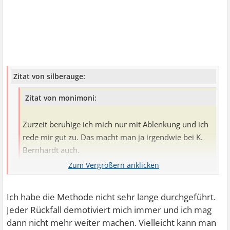
Zitat von silberauge:
Zitat von monimoni:
Zurzeit beruhige ich mich nur mit Ablenkung und ich
rede mir gut zu. Das macht man ja irgendwie bei K.
Bernhardt auch.
Das kann ich nicht so einschätzen, weil ich das Buch noch
Ich habe die Methode nicht sehr lange durchgeführt.
nicht habe. Aus den Podcasts hörte ich aber heraus, dass
Jeder Rückfall demotiviert mich immer und ich mag
es nicht nur um Ablenkung geht, sondern auch um die
dann nicht mehr weiter machen. Vielleicht kann man