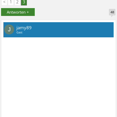
<
1
2
3
Antworten +
48
jamy89
J
Gast