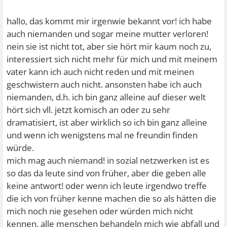
Bis 2013 hatte ich dieses Gefühl von Einsamkeit nicht !
Klar es gab "freunde" mit denen man viel unternommen
hallo, das kommt mir irgenwie bekannt vor! ich habe
hatte, aber nach der zeit verlor sich das ganze aus den
auch niemanden und sogar meine mutter verloren!
Augen.
nein sie ist nicht tot, aber sie hört mir kaum noch zu,
Heute ist es sogar so das ich ausser meiner Mutter und
interessiert sich nicht mehr für mich und mit meinem
meinem Bruder keine Personen mehr habe, mit denen
vater kann ich auch nicht reden und mit meinen
ich schreiben oder telefonieren kann.
geschwistern auch nicht. ansonsten habe ich auch
Meine alten Freunde interessieren sich nichtmehr für
niemanden, d.h. ich bin ganz alleine auf dieser welt
mich und schreiben nie.
hört sich vll. jetzt komisch an oder zu sehr
Auch wenn ich mal schreibe kommt garnicht erst eine
dramatisiert, ist aber wirklich so ich bin ganz alleine
Antwort.
und wenn ich wenigstens mal ne freundin finden
Da ich zur Abendschule gehe habe ich selbstverständlich
würde.
versucht neue Leute bzw. Mal die richtigen kennen zu
mich mag auch niemand! in sozial netzwerken ist es
lernen aber ich habe immer das Gefühl das niemand
so das da leute sind von früher, aber die geben alle
etwas mit mir zutun haben möchte.
keine antwort! oder wenn ich leute irgendwo treffe
In sozialen Netzwerken bin ich seit ich denken kann aktiv
die ich von früher kenne machen die so als hätten die
aber egal wem ich schreibe und egal auf welche Art und
mich noch nie gesehen oder würden mich nicht
Weise es kommt nie eine antwort.
kennen, alle menschen behandeln mich wie abfall und