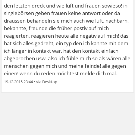
Ich bin an einem Punkt angekommen an dem ich mich
den letzten dreck und wie luft und frauen sowieso! in
eingemauert und unverstanden fühle.
singlebörsen geben frauen keine antwort oder da
Ich sehne mich soo sehr danach wenigstens eine Person
draussen behandeln sie mich auch wie luft. nachbarn,
zu haben an die ich mich wenden kann.
bekannte, freunde die früher postiv auf mich
Endlich jemand der mir auch zuhört und Interesse an mir
reagierten, reagieren heute alle negativ auf mich! das
zeigt !
hat sich alles gedreht, ein typ den ich kannte mit dem
Und mich nicht ignoriert und so tut als wäre ich Luft !
ich länger in kontakt war, hat den kontakt einfach
Das hört sich bestimmt alles ganz dramatisch an aber ich
abgebrochen usw. also ich fühle mich so als wären alle
träume so sehr davon endlich jemanden zu finden mit
menschen gegen mich und meine feinde! alle gegen
dem man lachen kann und seine Freuden und Emotionen
einen! wenn du reden möchtest melde dich mal.
teilen kann.
19.12.2015 23:44
•
Endlich jemand dem man über seine probleme, Ängste,
freuden usw. In Kenntnis setzen kann, ohne übersehen
oder ignoriert zu werden...