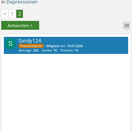
in
Depressionen
<
1
2
Antworten +
23
Sandy124
S
•
Mitglied
seit:
14.07.2024
Beiträge:
224
Danke:
70
Themen:
19