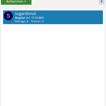
Antworten +
6
sugardonut
S
Mitglied
seit:
17.12.2021
Beiträge:
4
Themen:
2