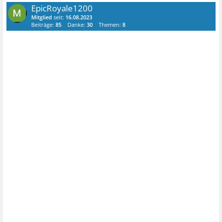
EpicRoyale1200
Mitglied
seit:
16.08.2023
Beiträge:
85
Danke:
30
Themen:
8