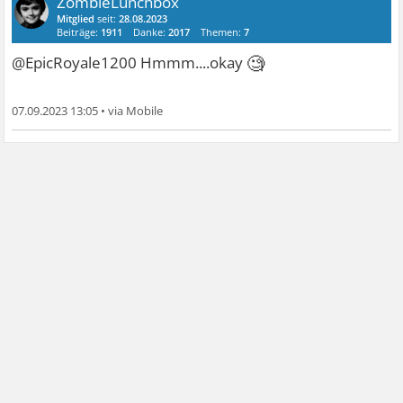
ZombieLunchbox
Mitglied
seit:
28.08.2023
Beiträge:
1911
Danke:
2017
Themen:
7
🧐
@EpicRoyale1200 Hmmm....okay
07.09.2023 13:05
•