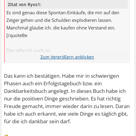
Zitat von Ryos1:
Es sind genau diese Spontan-Einkäufe, die mir auf den
Zeiger gehen und die Schulden explodieren lassen.
Manchmal glaube ich. die kaufen ohne Verstand ein.
[/quoteBe
Das sehe ich auch so.
Wir machen zuerst einen Essensplan für die Woche,
danach einen entsprechenden Einkaufsplan. Es gibt einen
festen Einkaufstermin, manchmal zwei. Seit wir es so
Das kann ich bestätigen. Habe mir in schwierigen
machen, geben wir viel weniger Geld aus. Spontankäufe
Phasen auch ein Erfolgstagebuch bzw. ein
sind unkontrolliert und kosten.
Dankbarkeitsbuch angelegt. In dieses Buch habe ich
nur die positiven Dinge geschrieben. Es hat richtig
Freude gemacht, immer wieder darin zu lesen. Daran
habe ich auch erkannt, wie viele Dinge es täglich gibt,
für die ich dankbar sein darf.