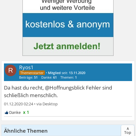
Ryos1
R
•
Mitglied
seit:
13.11.2020
Beiträge:
51
Danke:
61
Themen:
1
Da hast du recht, @Hoffnungsblick Fehler sind
schließlich menschlich.
01.12.2020 02:24
•
x 1
∧
Ähnliche Themen
Top