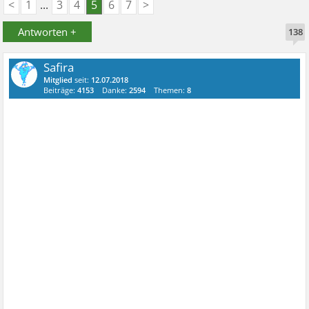
<
1
...
3
4
5
6
7
>
Antworten +
138
Safira
Mitglied
seit:
12.07.2018
Beiträge:
4153
Danke:
2594
Themen:
8