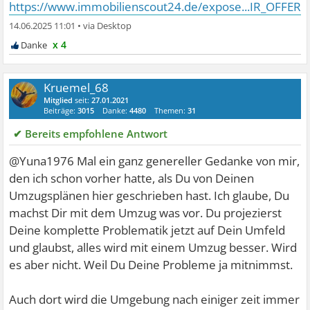
https://www.immobilienscout24.de/expose...IR_OFFER#
14.06.2025 11:01
•
x 4
Kruemel_68
Mitglied
seit:
27.01.2021
Beiträge:
3015
Danke:
4480
Themen:
31
✔ Bereits empfohlene Antwort
@Yuna1976 Mal ein ganz genereller Gedanke von mir,
den ich schon vorher hatte, als Du von Deinen
Umzugsplänen hier geschrieben hast. Ich glaube, Du
machst Dir mit dem Umzug was vor. Du projezierst
Deine komplette Problematik jetzt auf Dein Umfeld
und glaubst, alles wird mit einem Umzug besser. Wird
es aber nicht. Weil Du Deine Probleme ja mitnimmst.
Auch dort wird die Umgebung nach einiger zeit immer