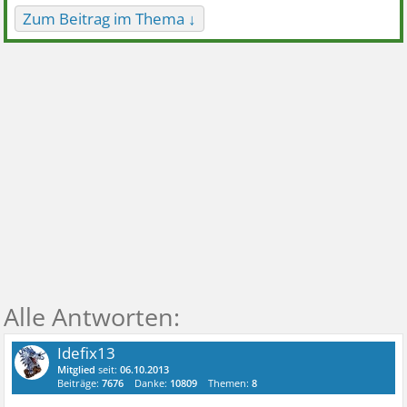
Zum Beitrag im Thema ↓
Idefix13
Mitglied
seit:
06.10.2013
Beiträge:
7676
Danke:
10809
Themen:
8