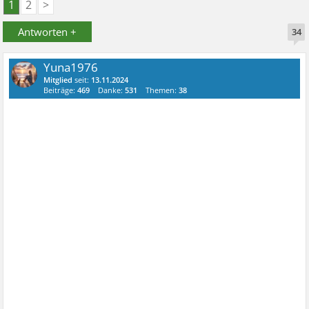
1
2
>
Antworten +
34
Yuna1976
Mitglied
seit:
13.11.2024
Beiträge:
469
Danke:
531
Themen:
38