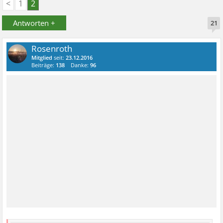
<
1
2
Antworten +
21
Rosenroth
Mitglied
seit:
23.12.2016
Beiträge:
138
Danke:
96