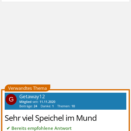
Verwandtes Thema
Getaway12
G
Mitglied
seit:
11.11.2020
Beiträge:
24
Danke:
1
Themen:
10
Sehr viel Speichel im Mund
✔ Bereits empfohlene Antwort