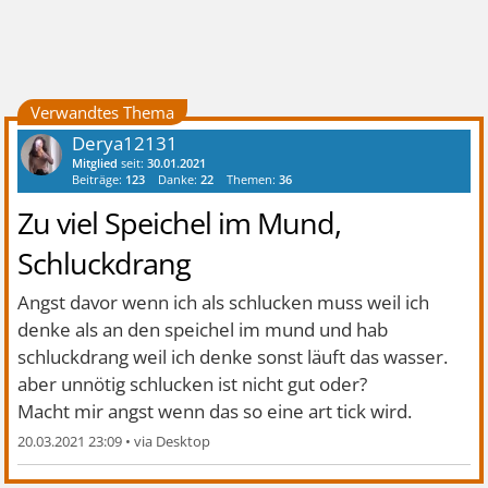
Verwandtes Thema
Derya12131
Mitglied
seit:
30.01.2021
Beiträge:
123
Danke:
22
Themen:
36
Zu viel Speichel im Mund,
Schluckdrang
Angst davor wenn ich als schlucken muss weil ich
denke als an den speichel im mund und hab
schluckdrang weil ich denke sonst läuft das wasser.
aber unnötig schlucken ist nicht gut oder?
Macht mir angst wenn das so eine art tick wird.
20.03.2021 23:09
•