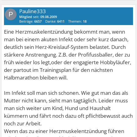
Pauline333
P
Mitglied
seit:
09.08.2009
Beiträge:
6657
Danke:
6411
Themen:
18
Eine Herzmuskelentzündung bekommt man, wenn
man bei einem akuten Infekt oder sehr kurz danach,
deutlich sein Herz-Kreislauf-System belastet. Durch
stärkere Anstrengung. Z.B. der Profifussballer, der zu
früh wieder los legt,oder der engagierte Hobbyläufer,
der partout im Trainingsplan für den nächsten
Halbmarathon bleiben will.
Im Infekt soll man sich schonen. Wie gut man das als
Mutter nicht kann, sieht man tagtäglich. Leider muss
man sich weiter um Kind, Hund und Haushalt
kümmern und fährt noch dazu oft pflichtbewusst auch
noch zur Arbeit.
Wenn das zu einer Herzmuskelentzündung führen