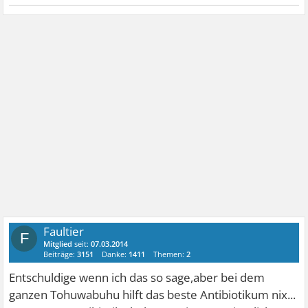
Faultier
F
Mitglied
seit:
07.03.2014
Beiträge:
3151
Danke:
1411
Themen:
2
Entschuldige wenn ich das so sage,aber bei dem
ganzen Tohuwabuhu hilft das beste Antibiotikum nix...