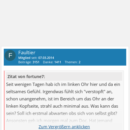
Faultier
F
Mitglied
seit:
07.03.2014
Beiträge:
3151
Danke:
1411
Themen:
2
Zitat von fortune7:
Seit wenigen Tagen hab ich im linken Ohr hier und da ein
seltsames Gefühl. Irgendwas fühlt sich "verstopft" an,
schon unangenehm, ist im Bereich um das Ohr an der
linken Kopfseite, strahl auch minimal aus. Was kann das
sein? Soll ich erstmal abwarten obs sich von selbst gibt?
Ansonsten geh ich morgen mal zum Doc. Hat jemand
vielleicht was Ähnliches gehabt?