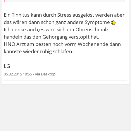
PS: Könnte nur ne Vermutung sein, aber hab das Gefühl
Ein Tinnitus kann durch Stress ausgelöst werden aber
unter Stress tritts verstärkt auf.
das wären dann schon ganz andere Symptome
Ich denke auch,es wird sich um Ohrenschmalz
handeln das den Gehörgang verstopft hat.
HNO Arzt am besten noch vorm Wochenende dann
kannste wieder ruhig schlafen.
LG
05.02.2015 10:55
•