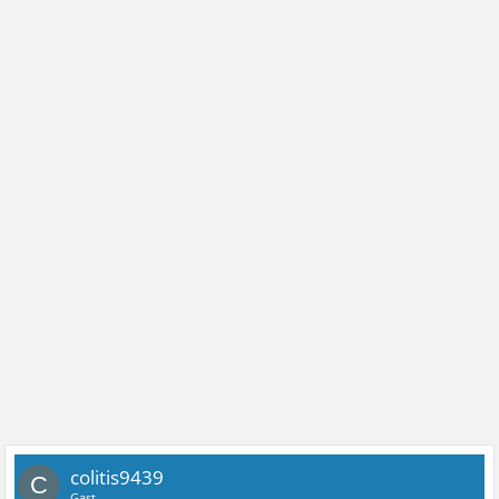
colitis9439
C
Gast