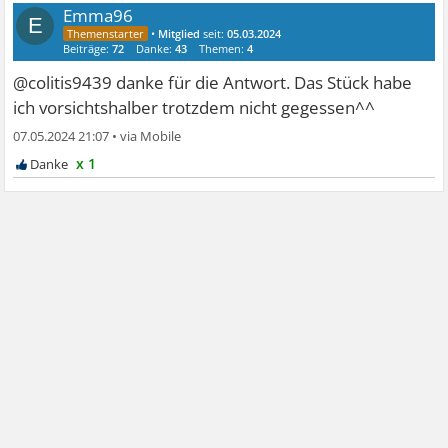
Emma96
E
•
Mitglied
seit:
05.03.2024
Beiträge:
72
Danke:
43
Themen:
4
@colitis9439 danke für die Antwort. Das Stück habe
ich vorsichtshalber trotzdem nicht gegessen^^
07.05.2024 21:07
•
x 1