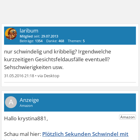
laribum
Mitglied
seit:
29.07.2013
Beiträge:
1354
Danke:
468
Themen:
5
nur schwindelig und kribbelig? Irgendwelche
kurzzeitigen Gesichtsfeldausfälle eventuell?
Sehschwierigkeiten usw.
31.05.2016 21:18
•
A
Plötzlich Sekunden Schwindel mit