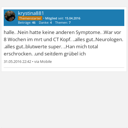
krystina881
•
Mitglied
seit:
15.04.2016
Beiträge:
46
Danke:
4
Themen:
7
halle. .Nein hatte keine anderen Symptome. .War vor
8 Wochen im mrt und CT Kopf. ..alles gut..Neurologen.
.alles gut..blutwerte super. ..Han mich total
erschrocken. .und seitdem grübel ich
31.05.2016 22:42
•