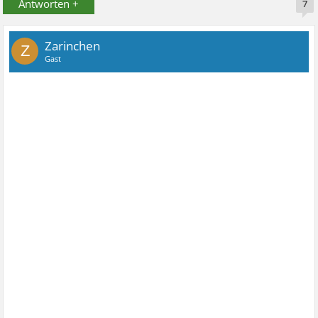
Antworten +
7
Zarinchen
Z
Gast