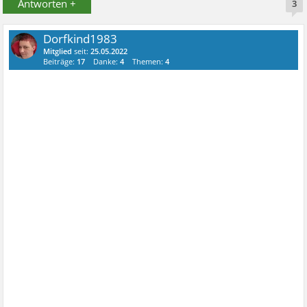
Antworten +
3
Dorfkind1983
Mitglied
seit:
25.05.2022
Beiträge:
17
Danke:
4
Themen:
4