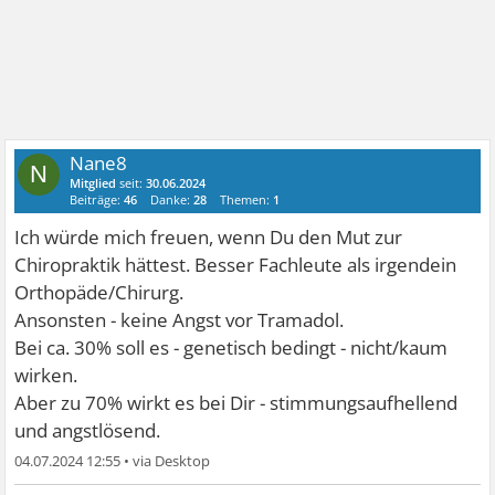
Nane8
N
Mitglied
seit:
30.06.2024
Beiträge:
46
Danke:
28
Themen:
1
Ich würde mich freuen, wenn Du den Mut zur
Chiropraktik hättest. Besser Fachleute als irgendein
Orthopäde/Chirurg.
Ansonsten - keine Angst vor Tramadol.
Bei ca. 30% soll es - genetisch bedingt - nicht/kaum
wirken.
Aber zu 70% wirkt es bei Dir - stimmungsaufhellend
und angstlösend.
04.07.2024 12:55
•