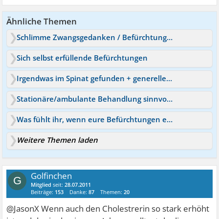
Ähnliche Themen
Schlimme Zwangsgedanken / Befürchtungen
Sich selbst erfüllende Befürchtungen
Irgendwas im Spinat gefunden + generelle Befürchtungen
Stationäre/ambulante Behandlung sinnvoll? Befürchtungen
Was fühlt ihr, wenn eure Befürchtungen eintreffen?
Weitere Themen laden
Golfinchen
G
Mitglied
seit:
28.07.2011
Beiträge:
153
Danke:
87
Themen:
20
@JasonX Wenn auch den Cholestrerin so stark erhöht